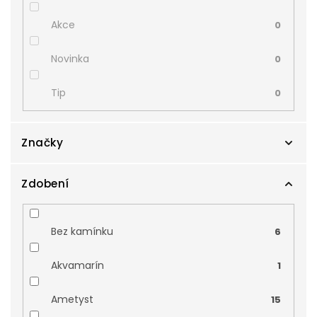
Akce
0
Novinka
0
Tip
0
Značky
Zdobení
Zlatnictví Smaragd
2
Zodiax
0
Bez kamínku
6
Akvamarín
1
Ametyst
15