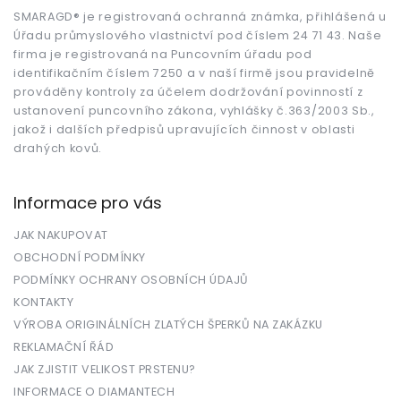
a
i
t
SMARAGD® je registrovaná ochranná známka, přihlášená u
s
Úřadu průmyslového vlastnictví pod číslem 24 71 43. Naše
í
u
firma je registrovaná na Puncovním úřadu pod
identifikačním číslem 7250 a v naší firmě jsou pravidelně
prováděny kontroly za účelem dodržování povinností z
ustanovení puncovního zákona, vyhlášky č.363/2003 Sb.,
jakož i dalších předpisů upravujících činnost v oblasti
drahých kovů.
Informace pro vás
JAK NAKUPOVAT
OBCHODNÍ PODMÍNKY
PODMÍNKY OCHRANY OSOBNÍCH ÚDAJŮ
KONTAKTY
VÝROBA ORIGINÁLNÍCH ZLATÝCH ŠPERKŮ NA ZAKÁZKU
REKLAMAČNÍ ŘÁD
JAK ZJISTIT VELIKOST PRSTENU?
INFORMACE O DIAMANTECH