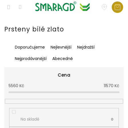
Přejít
na
Prsteny bílé zlato
obsah
Ř
Doporučujeme
Nejlevnější
Nejdražší
a
z
Nejprodávanější
Abecedně
e
n
í
Cena
p
5560
Kč
11570
Kč
r
o
d
u
k
t
Na skladě
0
ů