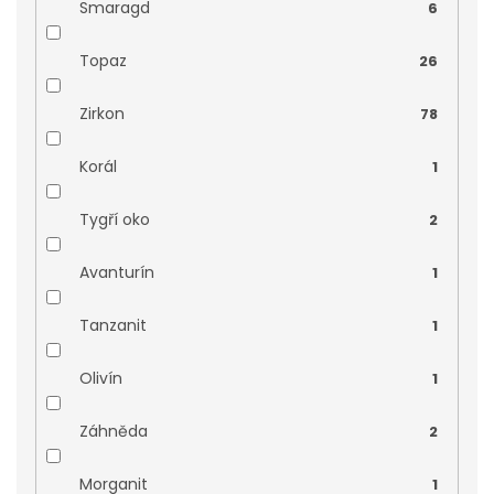
Smaragd
6
Topaz
26
Zirkon
78
Korál
1
Tygří oko
2
Avanturín
1
Tanzanit
1
Olivín
1
Záhněda
2
Morganit
1