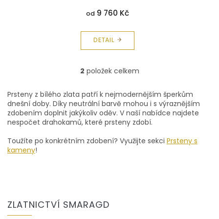
9 760 Kč
od
DETAIL
2
položek celkem
O
v
l
Prsteny z bílého zlata patří k nejmodernějším šperkům
á
dnešní doby. Díky neutrální barvě mohou i s výraznějším
d
zdobením doplnit jakýkoliv oděv. V naší nabídce najdete
a
nespočet drahokamů, které prsteny zdobí.
c
í
Toužíte po konkrétním zdobení? Využijte sekci
Prsteny s
p
kameny
!
r
v
k
y
Z
v
á
ZLATNICTVÍ SMARAGD
ý
p
p