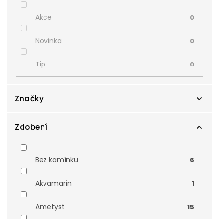
Akce
0
Novinka
0
Tip
0
Značky
Zdobení
Zlatnictví Smaragd
5
Zodiax
0
Bez kamínku
6
Akvamarín
1
Ametyst
15