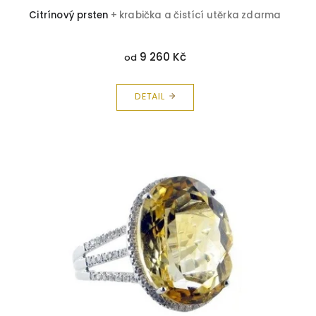
Citrínový prsten
+ krabička a čistící utěrka zdarma
9 260 Kč
od
DETAIL