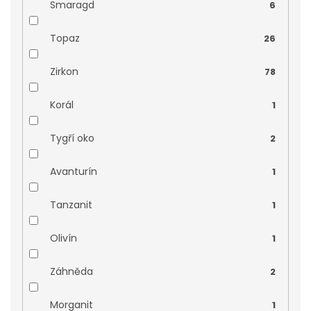
Smaragd
6
Topaz
26
Zirkon
78
Korál
1
Tygří oko
2
Avanturín
1
Tanzanit
1
Olivín
1
Záhněda
2
Morganit
1