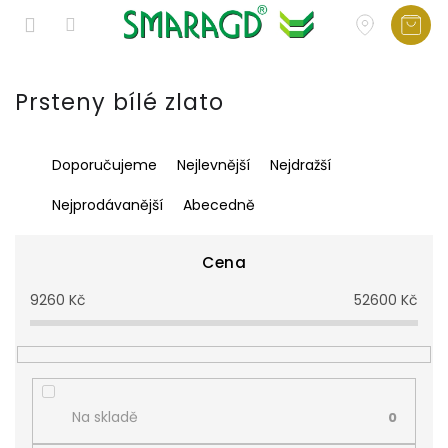
Přejít
na
Prsteny bílé zlato
obsah
Ř
Doporučujeme
Nejlevnější
Nejdražší
a
z
Nejprodávanější
Abecedně
e
n
í
Cena
p
9260
Kč
52600
Kč
r
o
d
u
k
t
Na skladě
0
ů