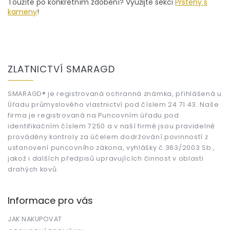
í
Toužíte po konkrétním zdobení? Využijte sekci
Prsteny s
p
kameny
!
r
v
k
y
Z
v
á
ZLATNICTVÍ SMARAGD
ý
p
p
a
i
t
SMARAGD® je registrovaná ochranná známka, přihlášená u
s
Úřadu průmyslového vlastnictví pod číslem 24 71 43. Naše
í
u
firma je registrovaná na Puncovním úřadu pod
identifikačním číslem 7250 a v naší firmě jsou pravidelně
prováděny kontroly za účelem dodržování povinností z
ustanovení puncovního zákona, vyhlášky č.363/2003 Sb.,
jakož i dalších předpisů upravujících činnost v oblasti
drahých kovů.
Informace pro vás
JAK NAKUPOVAT