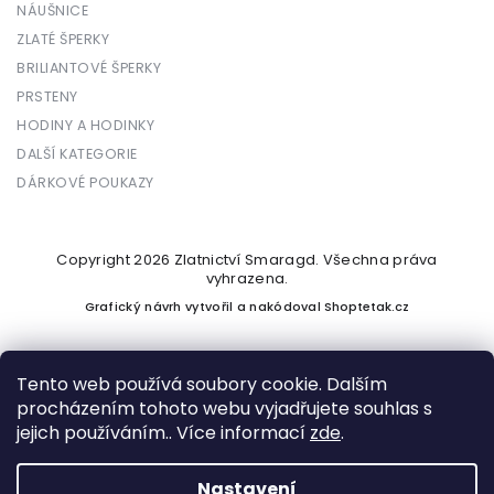
NÁUŠNICE
ZLATÉ ŠPERKY
BRILIANTOVÉ ŠPERKY
PRSTENY
HODINY A HODINKY
DALŠÍ KATEGORIE
DÁRKOVÉ POUKAZY
Copyright 2026
Zlatnictví Smaragd
. Všechna práva
vyhrazena.
Grafický návrh vytvořil a nakódoval
Shoptetak.cz
Tento web používá soubory cookie. Dalším
procházením tohoto webu vyjadřujete souhlas s
Vytvořil Shoptet
jejich používáním.. Více informací
zde
.
Nastavení