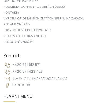
OBCHODNÍ PODMÍNKY
PODMÍNKY OCHRANY OSOBNÍCH ÚDAJŮ
KONTAKTY
VÝROBA ORIGINÁLNÍCH ZLATÝCH ŠPERKŮ NA ZAKÁZKU
REKLAMAČNÍ ŘÁD
JAK ZJISTIT VELIKOST PRSTENU?
INFORMACE O DIAMANTECH
PUNCOVNÍ ZNAČKY
Kontakt
+420 571 612 571
+420 571 423 423
ZLATNICTVISMARAGD
@
ATLAS.CZ
FACEBOOK
HLAVNÍ MENU