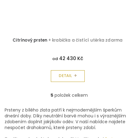
Citrínový prsten
+ krabička a čistící utěrka zdarma
42 430 Kč
od
DETAIL
5
položek celkem
O
v
l
Prsteny z bílého zlata patří k nejmodernějším šperkům
á
dnešní doby. Díky neutrální barvě mohou i s výraznějším
d
zdobením doplnit jakýkoliv oděv. V naší nabídce najdete
a
nespočet drahokamů, které prsteny zdobí.
c