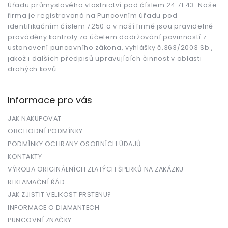
Úřadu průmyslového vlastnictví pod číslem 24 71 43. Naše
í
firma je registrovaná na Puncovním úřadu pod
identifikačním číslem 7250 a v naší firmě jsou pravidelně
prováděny kontroly za účelem dodržování povinností z
ustanovení puncovního zákona, vyhlášky č.363/2003 Sb.,
jakož i dalších předpisů upravujících činnost v oblasti
drahých kovů.
Informace pro vás
JAK NAKUPOVAT
OBCHODNÍ PODMÍNKY
PODMÍNKY OCHRANY OSOBNÍCH ÚDAJŮ
KONTAKTY
VÝROBA ORIGINÁLNÍCH ZLATÝCH ŠPERKŮ NA ZAKÁZKU
REKLAMAČNÍ ŘÁD
JAK ZJISTIT VELIKOST PRSTENU?
INFORMACE O DIAMANTECH
PUNCOVNÍ ZNAČKY