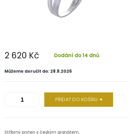
2 620 Kč
Dodání do 14 dnů
Měrná
cena:
Můžeme doručit do:
28.8.2026
PŘIDAT DO KOŠÍKU
Stříbrný prsten s českým granátem.