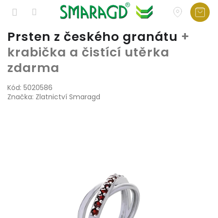
Přejít
Prsten z českého granátu
+
na
krabička a čistící utěrka
obsah
zdarma
Kód:
5020586
Značka:
Zlatnictví Smaragd