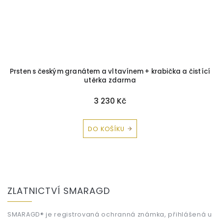
Prsten s českým granátem a vltavínem + krabička a čistící
utěrka zdarma
3 230 Kč
DO KOŠÍKU
Z
á
ZLATNICTVÍ SMARAGD
p
a
t
SMARAGD® je registrovaná ochranná známka, přihlášená u