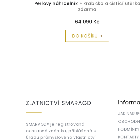
Perlový náhrdelník
+ krabička a čistící utěrk
zdarma
64 090 Kč
DO KOŠÍKU
Z
á
p
a
Informa
ZLATNICTVÍ SMARAGD
t
í
JAK NAKU
OBCHODNÍ
SMARAGD® je registrovaná
PODMÍNKY
ochranná známka, přihlášená u
KONTAKTY
Úřadu průmyslového vlastnictví