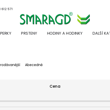
 612 571
ŠPERKY
PRSTENY
HODINY A HODINKY
DALŠÍ KA
prodávanější
Abecedně
Cena