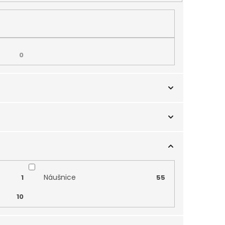
0
Růžové zlato
1
0
Náušnice
1
55
10