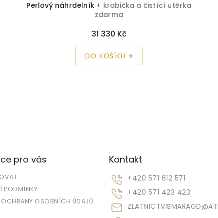
a
Perlový náhrdelník
+ krabička a čistící utěrka
zdarma
31 330 Kč
DO KOŠÍKU
O
v
l
á
d
a
c
í
ce pro vás
Kontakt
p
r
POVAT
+420 571 612 571
v
k
 PODMÍNKY
+420 571 423 423
y
 OCHRANY OSOBNÍCH ÚDAJŮ
ZLATNICTVISMARAGD
@
AT
v
ý