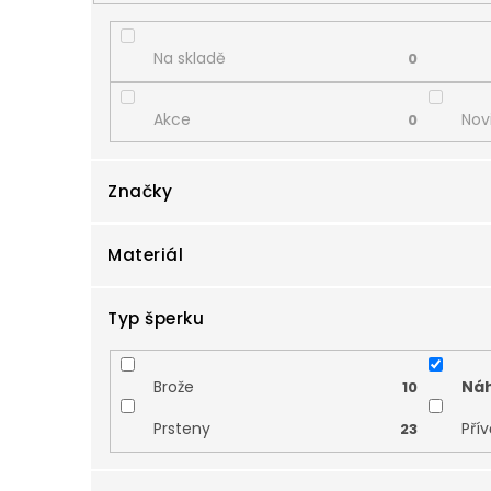
d
u
k
Na skladě
0
t
ů
Akce
Nov
0
Značky
Materiál
Zlatnictví Smaragd
6
Typ šperku
Bílé zlato
Kom
5
Brože
Náh
10
Prsteny
Pří
23