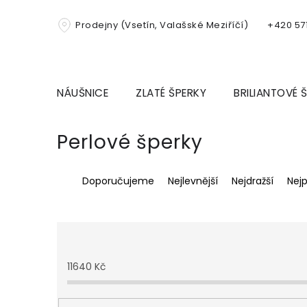
Přejít
na
Prodejny (Vsetín, Valašské Meziříčí)
+420 571
obsah
NÁUŠNICE
ZLATÉ ŠPERKY
BRILIANTOVÉ 
Perlové šperky
Ř
Doporučujeme
Nejlevnější
Nejdražší
Nej
a
z
e
n
í
p
11640
Kč
r
o