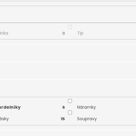
inka
Tip
0
binované zlato
Žluté zlato
0
rdelníky
Náramky
6
věsky
Soupravy
15