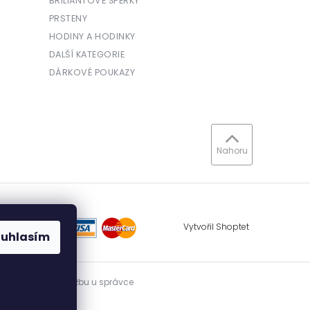
BRILIANTOVÉ ŠPERKY
PRSTENY
HODINY A HODINKY
DALŠÍ KATEGORIE
DÁRKOVÉ POUKAZY
Nahoru
Vytvořil Shoptet
ouhlasím
vidovat přijatou tržbu u správce