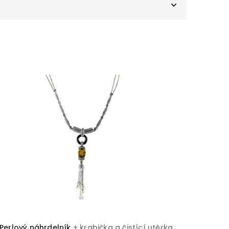
Onyx
1
2
Korál
2
1
Perlový náhrdelník
+ krabička a čistící utěrka