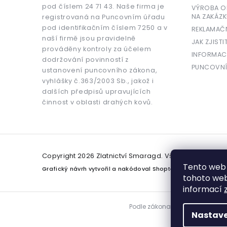
pod číslem 24 71 43. Naše firma je
VÝROBA OR
NA ZAKÁZK
registrovaná na Puncovním úřadu
pod identifikačním číslem 7250 a v
REKLAMAČ
naší firmě jsou pravidelně
JAK ZJISTI
prováděny kontroly za účelem
INFORMAC
dodržování povinností z
PUNCOVNÍ
ustanovení puncovního zákona,
vyhlášky č.363/2003 Sb., jakož i
dalších předpisů upravujících
činnost v oblasti drahých kovů.
Copyright 2026
Zlatnictví Smaragd
. Všechna práva v
Tento web 
Grafický návrh vytvořil a nakódoval
Shoptetak.cz
tohoto webu
informací
Podle zákona o evidenci tržeb j
Nastave