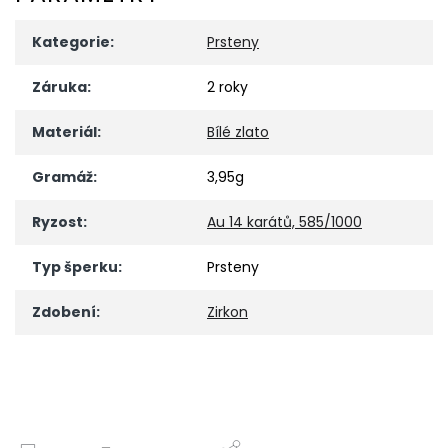
Kategorie
:
Prsteny
Záruka
:
2 roky
Materiál
:
Bílé zlato
Gramáž
:
3,95g
Ryzost
:
Au 14 karátů, 585/1000
Typ šperku
:
Prsteny
Zdobení
:
Zirkon