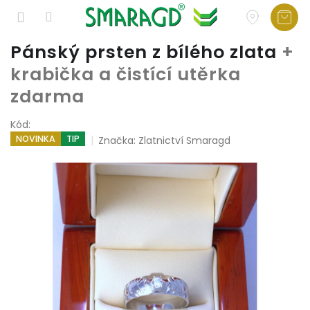
Přejít
Pánský prsten z bílého zlata
+
na
krabička a čistící utěrka
obsah
zdarma
Kód:
NOVINKA
TIP
Značka:
Zlatnictví Smaragd