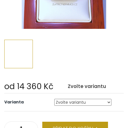
od
14 360 Kč
Zvolte variantu
Měrná
cena:
Varianta