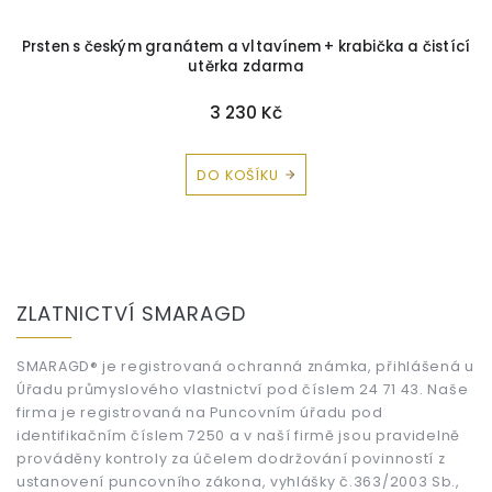
ka a čistící
Briliantový prsten s černým briliantem
+ krabička a 
utěrka zdarma
22 650 Kč
DETAIL
Z
á
ZLATNICTVÍ SMARAGD
p
a
t
SMARAGD® je registrovaná ochranná známka, přihlášená u
Úřadu průmyslového vlastnictví pod číslem 24 71 43. Naše
í
firma je registrovaná na Puncovním úřadu pod
identifikačním číslem 7250 a v naší firmě jsou pravidelně
prováděny kontroly za účelem dodržování povinností z
ustanovení puncovního zákona, vyhlášky č.363/2003 Sb.,