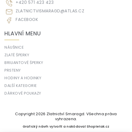
+420 571 423 423
ZLATNICTVISMARAGD
@
ATLAS.CZ
FACEBOOK
HLAVNÍ MENU
NÁUŠNICE
ZLATÉ ŠPERKY
BRILIANTOVÉ ŠPERKY
PRSTENY
HODINY A HODINKY
DALŠÍ KATEGORIE
DÁRKOVÉ POUKAZY
Copyright 2026
Zlatnictví Smaragd
. Všechna práva
vyhrazena.
Grafický návrh vytvořil a nakódoval
Shoptetak.cz