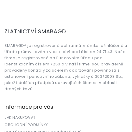
Z
á
ZLATNICTVÍ SMARAGD
p
a
t
SMARAGD® je registrovaná ochranná známka, přihlášená u
Úřadu průmyslového vlastnictví pod číslem 24 71 43. Naše
í
firma je registrovaná na Puncovním úřadu pod
identifikačním číslem 7250 a v naší firmě jsou pravidelně
prováděny kontroly za účelem dodržování povinností z
ustanovení puncovního zákona, vyhlášky č.363/2003 Sb.,
jakož i dalších předpisů upravujících činnost v oblasti
drahých kovů.
Informace pro vás
JAK NAKUPOVAT
OBCHODNÍ PODMÍNKY