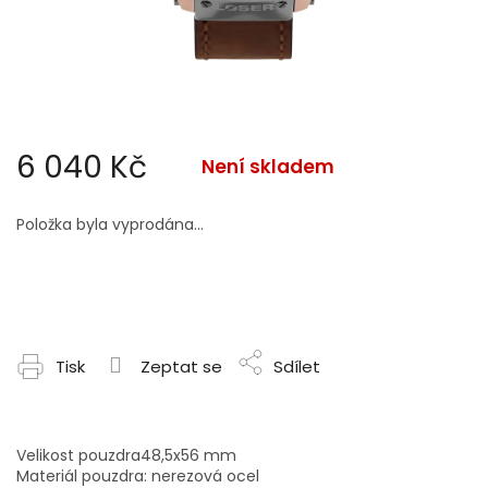
6 040 Kč
Není skladem
Měrná
cena:
Položka byla vyprodána…
Tisk
Zeptat se
Sdílet
Velikost pouzdra48,5x56 mm
Materiál pouzdra: nerezová ocel