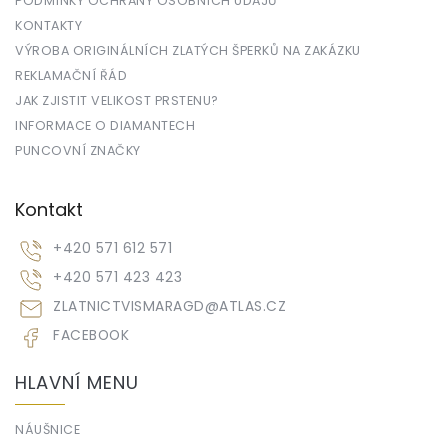
PODMÍNKY OCHRANY OSOBNÍCH ÚDAJŮ
KONTAKTY
VÝROBA ORIGINÁLNÍCH ZLATÝCH ŠPERKŮ NA ZAKÁZKU
REKLAMAČNÍ ŘÁD
JAK ZJISTIT VELIKOST PRSTENU?
INFORMACE O DIAMANTECH
PUNCOVNÍ ZNAČKY
Kontakt
+420 571 612 571
+420 571 423 423
ZLATNICTVISMARAGD
@
ATLAS.CZ
FACEBOOK
HLAVNÍ MENU
NÁUŠNICE