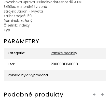
Povrchová úprava: IPBlackVodotěsnost10 ATM
Sklíčko: minerální tvrzené
Strojek: Japan - Miyota
Kalibr stroje6S50
Řemínek: kožený
Číselník: indexy
Typ
PARAMETRY
Kategorie
:
Pánské hodinky
EAN
:
2000081360008
Položka byla vyprodána…
Previous
Next