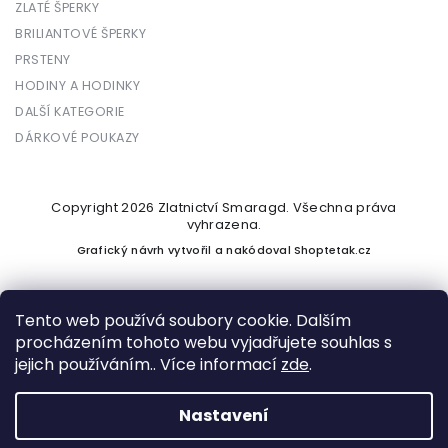
ZLATÉ ŠPERKY
BRILIANTOVÉ ŠPERKY
PRSTENY
HODINY A HODINKY
DALŠÍ KATEGORIE
DÁRKOVÉ POUKAZY
Copyright 2026
Zlatnictví Smaragd
. Všechna práva
vyhrazena.
Grafický návrh vytvořil a nakódoval
Shoptetak.cz
Tento web používá soubory cookie. Dalším
procházením tohoto webu vyjadřujete souhlas s
Vytvořil Shoptet
jejich používáním.. Více informací
zde
.
Nastavení
Podle zákona o evidenci tržeb je prodávající povinen vystavit
kupujícímu účtenku. Zároveň je povinen zaevidovat přijatou