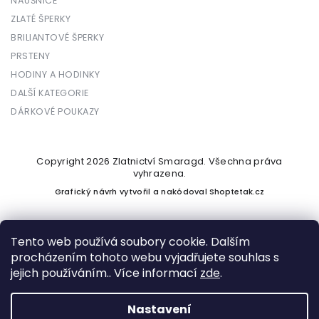
NÁUŠNICE
ZLATÉ ŠPERKY
BRILIANTOVÉ ŠPERKY
PRSTENY
HODINY A HODINKY
DALŠÍ KATEGORIE
DÁRKOVÉ POUKAZY
Copyright 2026
Zlatnictví Smaragd
. Všechna práva
vyhrazena.
Grafický návrh vytvořil a nakódoval
Shoptetak.cz
Tento web používá soubory cookie. Dalším
procházením tohoto webu vyjadřujete souhlas s
Vytvořil Shoptet
jejich používáním.. Více informací
zde
.
Nastavení
Podle zákona o evidenci tržeb je prodávající povinen vystavit