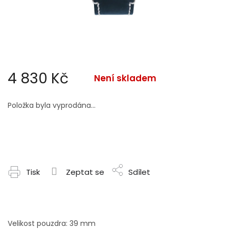
4 830 Kč
Není skladem
Měrná
cena:
Položka byla vyprodána…
Tisk
Zeptat se
Sdílet
Velikost pouzdra: 39 mm