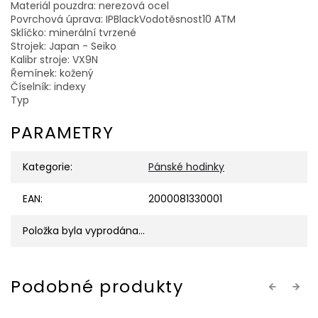
Materiál pouzdra: nerezová ocel
Povrchová úprava: IPBlackVodotěsnost10 ATM
Sklíčko: minerální tvrzené
Strojek: Japan - Seiko
Kalibr stroje: VX9N
Řemínek: kožený
Číselník: indexy
Typ
PARAMETRY
Kategorie
:
Pánské hodinky
EAN
:
2000081330001
Položka byla vyprodána…
Previous
Next