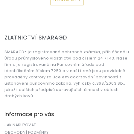
Z
á
ZLATNICTVÍ SMARAGD
p
a
t
SMARAGD® je registrovaná ochranná známka, přihlášená u
Úřadu průmyslového vlastnictví pod číslem 24 71 43. Naše
í
firma je registrovaná na Puncovním úřadu pod
identifikačním číslem 7250 a v naší firmě jsou pravidelně
prováděny kontroly za účelem dodržování povinností z
ustanovení puncovního zákona, vyhlášky č.363/2003 Sb.,
jakož i dalších předpisů upravujících činnost v oblasti
drahých kovů.
Informace pro vás
JAK NAKUPOVAT
OBCHODNÍ PODMÍNKY