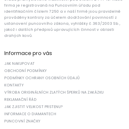
í
firma je registrovaná na Puncovním úřadu pod
identifikačním číslem 7250 a v naší firmě jsou pravidelně
prováděny kontroly za účelem dodržování povinností z
ustanovení puncovního zákona, vyhlášky č.363/2003 Sb.,
jakož i dalších předpisů upravujících činnost v oblasti
drahých kovů.
Informace pro vás
JAK NAKUPOVAT
OBCHODNÍ PODMÍNKY
PODMÍNKY OCHRANY OSOBNÍCH ÚDAJŮ
KONTAKTY
VÝROBA ORIGINÁLNÍCH ZLATÝCH ŠPERKŮ NA ZAKÁZKU
REKLAMAČNÍ ŘÁD
JAK ZJISTIT VELIKOST PRSTENU?
INFORMACE O DIAMANTECH
PUNCOVNÍ ZNAČKY