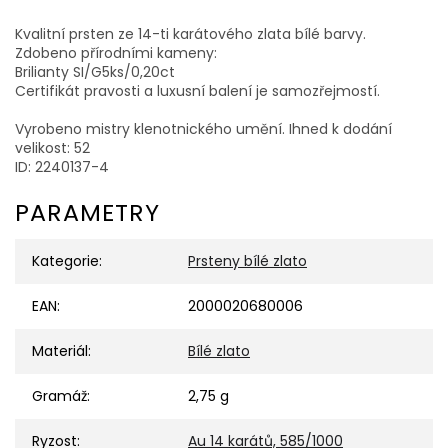
Kvalitní prsten ze 14-ti karátového zlata bílé barvy.
Zdobeno přírodními kameny:
Brilianty SI/G5ks/0,20ct
Certifikát pravosti a luxusní balení je samozřejmostí.
Vyrobeno mistry klenotnického umění. Ihned k dodání
velikost: 52
ID: 2240137-4
PARAMETRY
Kategorie
:
Prsteny bílé zlato
EAN
:
2000020680006
Materiál
:
Bílé zlato
Gramáž
:
2,75 g
Ryzost
:
Au 14 karátů, 585/1000