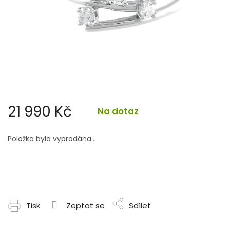
21 990 Kč
Na dotaz
Měrná
cena:
Položka byla vyprodána…
Tisk
Zeptat se
Sdílet