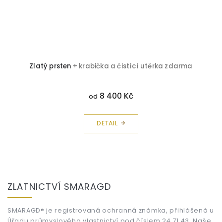
Zlatý prsten
+ krabička a čistící utěrka zdarma
8 400 Kč
od
DETAIL
Z
á
ZLATNICTVÍ SMARAGD
p
a
t
SMARAGD® je registrovaná ochranná známka, přihlášená u
Úřadu průmyslového vlastnictví pod číslem 24 71 43. Naše