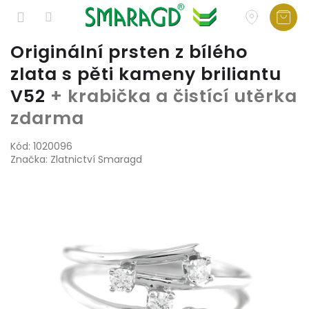
Přejít
Originální prsten z bílého
na
zlata s pěti kameny briliantu
obsah
V52
+ krabička a čistící utěrka
zdarma
Kód:
1020096
Značka:
Zlatnictví Smaragd