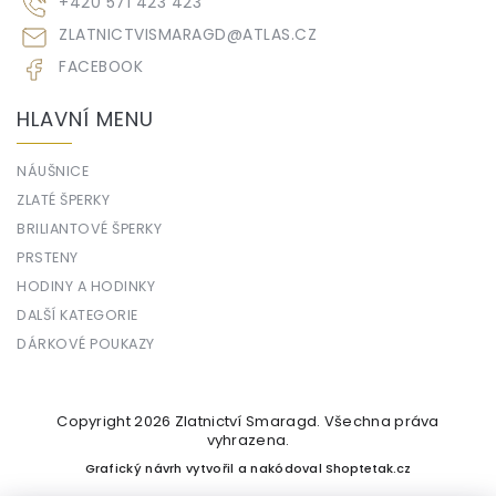
+420 571 423 423
ZLATNICTVISMARAGD
@
ATLAS.CZ
FACEBOOK
HLAVNÍ MENU
NÁUŠNICE
ZLATÉ ŠPERKY
BRILIANTOVÉ ŠPERKY
PRSTENY
HODINY A HODINKY
DALŠÍ KATEGORIE
DÁRKOVÉ POUKAZY
Copyright 2026
Zlatnictví Smaragd
. Všechna práva
vyhrazena.
Grafický návrh vytvořil a nakódoval
Shoptetak.cz