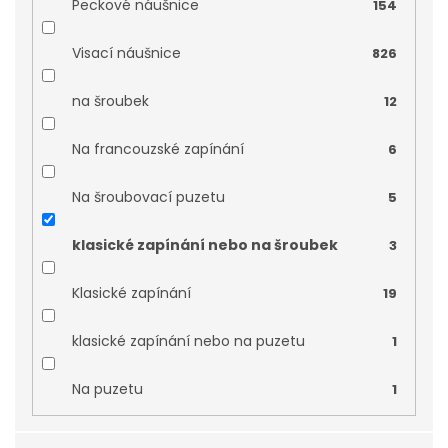
Peckové náušnice
154
Růžové zlato
0
Visací náušnice
826
rhodiované stříbro
0
na šroubek
12
rhodiované stříbr
0
Na francouzské zapínání
6
rhodiované stříbro 925/1000
3
Na šroubovací puzetu
5
Žluté zlato 585/1000
0
klasické zapínání nebo na šroubek
3
Klasické zapínání
19
klasické zapínání nebo na puzetu
1
Na puzetu
1