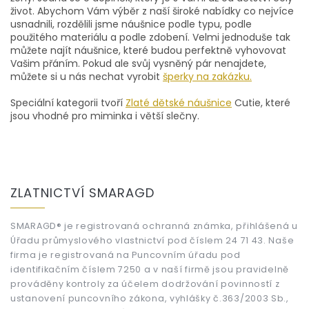
d
život. Abychom Vám výběr z naší široké nabídky co nejvíce
a
usnadnili, rozdělili jsme náušnice podle typu, podle
c
použitého materiálu a podle zdobení. Velmi jednoduše tak
í
můžete najít náušnice, které budou perfektně vyhovovat
p
Vašim přáním. Pokud ale svůj vysněný pár nenajdete,
r
můžete si u nás nechat vyrobit
šperky na zakázku.
v
k
Speciální kategorii tvoří
Zlaté dětské náušnice
Cutie, které
y
jsou vhodné pro miminka i větší slečny.
v
ý
p
i
Z
s
á
ZLATNICTVÍ SMARAGD
u
p
a
t
SMARAGD® je registrovaná ochranná známka, přihlášená u
Úřadu průmyslového vlastnictví pod číslem 24 71 43. Naše
í
firma je registrovaná na Puncovním úřadu pod
identifikačním číslem 7250 a v naší firmě jsou pravidelně
prováděny kontroly za účelem dodržování povinností z
ustanovení puncovního zákona, vyhlášky č.363/2003 Sb.,