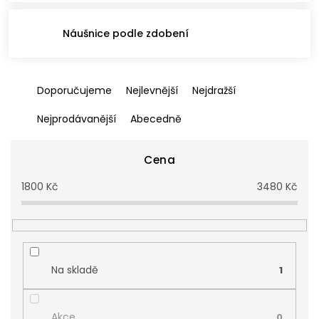
Náušnice podle zdobení
Ř
Doporučujeme
Nejlevnější
Nejdražší
a
z
Nejprodávanější
Abecedně
e
n
í
Cena
p
1800
Kč
3480
Kč
r
o
d
u
k
t
Na skladě
1
ů
Akce
0