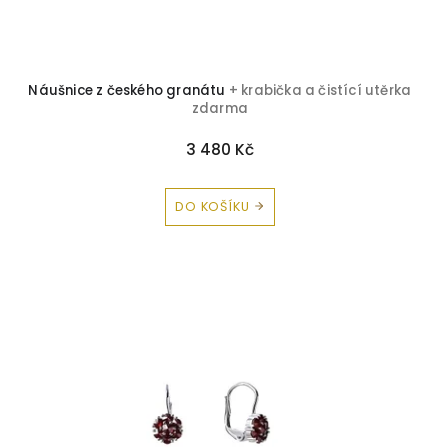
ů
Krystal
0
Onyx
0
Náušnice z českého granátu
+ krabička a čistící utěrka
zdarma
Opál
0
3 480 Kč
Perly
0
DO KOŠÍKU
Rubín
0
Safír
0
Smaragd
0
Topaz
0
Tyrkys
0