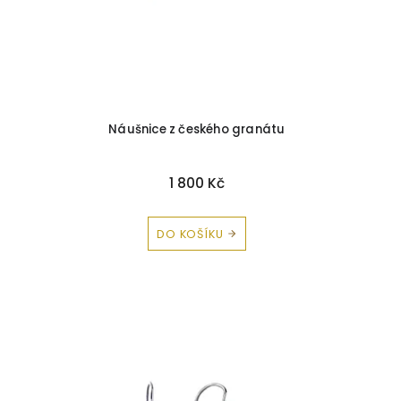
Zirkon
0
Korál
0
Avanturín
0
Náušnice z českého granátu
Chryzopras
0
Peridot
0
1 800 Kč
Olivín
0
DO KOŠÍKU
Záhněda
0
Briliant-Safír
0
Briliant-Ametyst
0
Briliant-Citrín
0