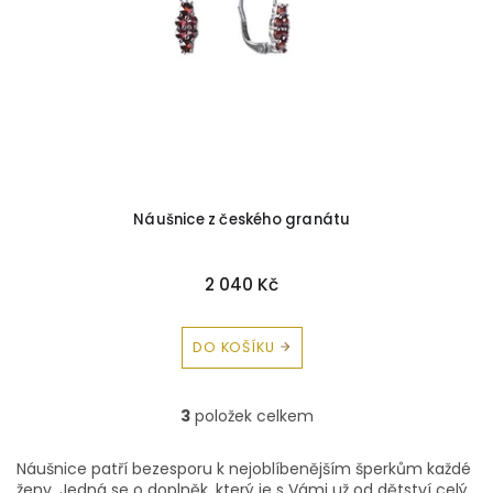
Briliant-Topaz
0
Zirkon-Spinel
0
Náušnice z českého granátu
2 040 Kč
DO KOŠÍKU
3
položek celkem
O
v
l
Náušnice patří bezesporu k nejoblíbenějším šperkům každé
á
ženy. Jedná se o doplněk, který je s Vámi už od dětství celý