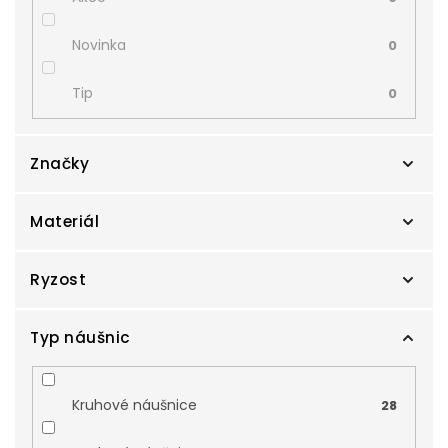
Novinka
0
Tip
0
Značky
Materiál
Cutie
0
Preciosa
Ryzost
0
Bílé zlato
0
Zlatnictví Smaragd
3
Kombinované zlato
Typ náušnic
0
Au 14 karátů, 585/1000
0
Zodiax
0
Stříbro
0
Au 18 karátů, 750/1000
0
Kruhové náušnice
28
Žluté zlato
0
Ag 925/1000
3