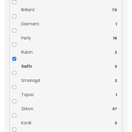
rhodiované stříbro
0
Briliant
70
rhodiované stříbro 925/1000
0
Diamant
1
Perly
19
Rubín
2
Safír
3
Smaragd
2
Topaz
1
Zirkon
37
Korál
3