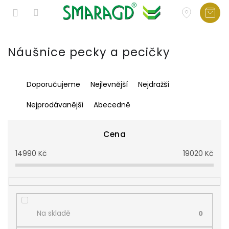
Přejít
na
Náušnice pecky a pecičky
obsah
Ř
Doporučujeme
Nejlevnější
Nejdražší
a
z
Nejprodávanější
Abecedně
e
n
í
Cena
p
14990
Kč
19020
Kč
r
o
d
u
k
t
Na skladě
0
ů