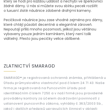
á
který se hodí pro každou událost a nechybí ve šperkovnici
d
žádné dámy. U nás si můžete svou sbírku pecek rozšířit
a
o luxusní zlaté náušnice zdobené drahými kameny.
c
í
Pecičkové náušnice jsou zase vhodné zejména pro dámy,
p
které chtějí působit decentně a elegantně zároveň.
r
Nepoutají příliš mnoho pozornosti, jelikož jsou většinou
v
vybaveny pouze jedním kamínkem, který není tolik
k
viditelný. Přesto jsou pecičky velice oblíbené.
y
v
ý
p
Z
i
á
ZLATNICTVÍ SMARAGD
s
p
u
a
t
SMARAGD® je registrovaná ochranná známka, přihlášená u
Úřadu průmyslového vlastnictví pod číslem 24 71 43. Naše
í
firma je registrovaná na Puncovním úřadu pod
identifikačním číslem 7250 a v naší firmě jsou pravidelně
prováděny kontroly za účelem dodržování povinností z
ustanovení puncovního zákona, vyhlášky č.363/2003 Sb.,
jakož i dalších předpisů upravujících činnost v oblasti