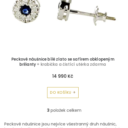
Peckové náušnice bílé zlato se safírem obklopeným
brilianty
+ krabička a čistící utěrka zdarma
14 990 Kč
DO KOŠÍKU
3
položek celkem
O
v
l
Peckové náušnice jsou nejvíce všestranný druh náušnic,