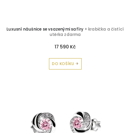
ů
Luxusní náušnice se vsazenými safíry
+ krabička a čistící
utěrka zdarma
17 590 Kč
DO KOŠÍKU