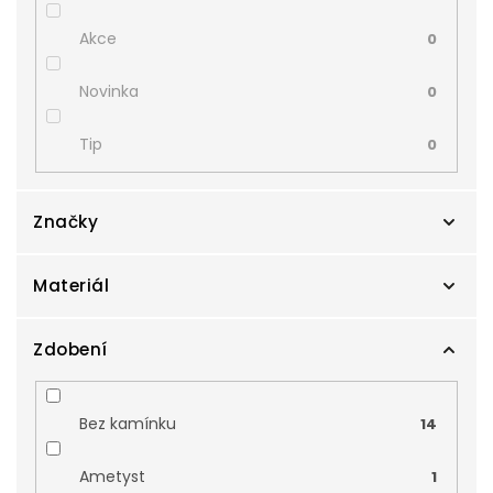
Akce
0
Novinka
0
Tip
0
Značky
Materiál
Zlatnictví Smaragd
2
Zodiax
Zdobení
1
Bílé zlato
3
Kombinované zlato
0
Bez kamínku
14
Žluté zlato
0
Ametyst
1