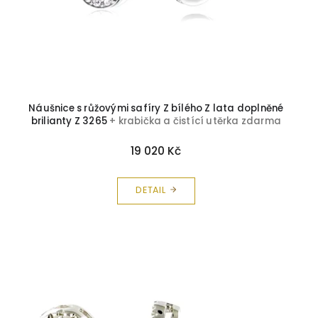
Náušnice s růžovými safíry Z bílého Z lata doplněné
brilianty Z 3265
+ krabička a čistící utěrka zdarma
19 020 Kč
DETAIL