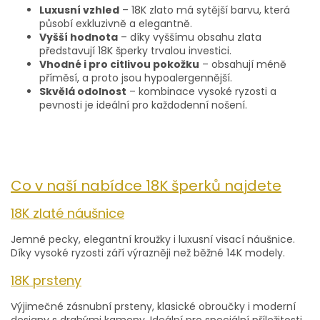
Luxusní vzhled
– 18K zlato má sytější barvu, která
působí exkluzivně a elegantně.
Vyšší hodnota
– díky vyššímu obsahu zlata
představují 18K šperky trvalou investici.
Vhodné i pro citlivou pokožku
– obsahují méně
příměsí, a proto jsou hypoalergennější.
Skvělá odolnost
– kombinace vysoké ryzosti a
pevnosti je ideální pro každodenní nošení.
Co v naší nabídce 18K šperků najdete
18K zlaté náušnice
Jemné pecky, elegantní kroužky i luxusní visací náušnice.
Díky vysoké ryzosti září výrazněji než běžné 14K modely.
18K prsteny
Výjimečné zásnubní prsteny, klasické obroučky i moderní