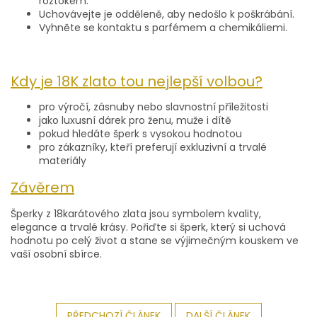
roztokem.
Uchovávejte je odděleně, aby nedošlo k poškrábání.
Vyhněte se kontaktu s parfémem a chemikáliemi.
Kdy je 18K zlato tou nejlepší volbou?
pro výročí, zásnuby nebo slavnostní příležitosti
jako luxusní dárek pro ženu, muže i dítě
pokud hledáte šperk s vysokou hodnotou
pro zákazníky, kteří preferují exkluzivní a trvalé
materiály
Závěrem
Šperky z 18karátového zlata jsou symbolem kvality,
elegance a trvalé krásy. Pořiďte si šperk, který si uchová
hodnotu po celý život a stane se výjimečným kouskem ve
vaší osobní sbírce.
PŘEDCHOZÍ ČLÁNEK
DALŠÍ ČLÁNEK