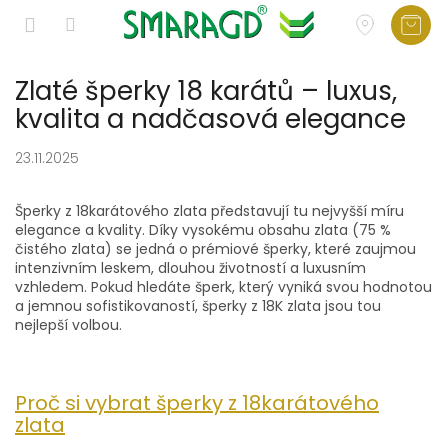
Přejít
Zlaté šperky 18 karátů – luxus,
na
obsah
kvalita a nadčasová elegance
23.11.2025
Šperky z 18karátového zlata představují tu nejvyšší míru
elegance a kvality. Díky vysokému obsahu zlata (75 %
čistého zlata) se jedná o prémiové šperky, které zaujmou
intenzivním leskem, dlouhou životností a luxusním
vzhledem. Pokud hledáte šperk, který vyniká svou hodnotou
a jemnou sofistikovaností, šperky z 18K zlata jsou tou
nejlepší volbou.
Proč si vybrat šperky z 18karátového
zlata