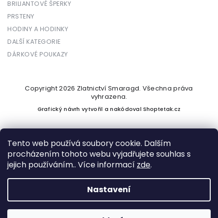
BRILIANTOVÉ ŠPERKY
PRSTENY
HODINY A HODINKY
DALŠÍ KATEGORIE
DÁRKOVÉ POUKAZY
Copyright 2026
Zlatnictví Smaragd
. Všechna práva
vyhrazena.
Grafický návrh vytvořil a nakódoval
Shoptetak.cz
Tento web používá soubory cookie. Dalším
procházením tohoto webu vyjadřujete souhlas s
Vytvořil Shoptet
jejich používáním.. Více informací
zde
.
Nastavení
Podle zákona o evidenci tržeb je prodávající povinen vystavit
kupujícímu účtenku. Zároveň je povinen zaevidovat přijatou
tržbu u správce daně online; v případě technického výpadku