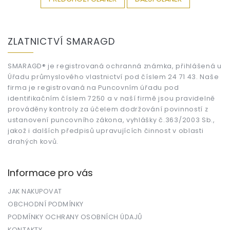
Z
á
ZLATNICTVÍ SMARAGD
p
a
t
SMARAGD® je registrovaná ochranná známka, přihlášená u
Úřadu průmyslového vlastnictví pod číslem 24 71 43. Naše
í
firma je registrovaná na Puncovním úřadu pod
identifikačním číslem 7250 a v naší firmě jsou pravidelně
prováděny kontroly za účelem dodržování povinností z
ustanovení puncovního zákona, vyhlášky č.363/2003 Sb.,
jakož i dalších předpisů upravujících činnost v oblasti
drahých kovů.
Informace pro vás
JAK NAKUPOVAT
OBCHODNÍ PODMÍNKY
PODMÍNKY OCHRANY OSOBNÍCH ÚDAJŮ
KONTAKTY