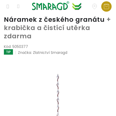
Přejít
Náramek z českého granátu
+
na
krabička a čistící utěrka
obsah
zdarma
Kód:
5050377
TIP
Značka:
Zlatnictví Smaragd