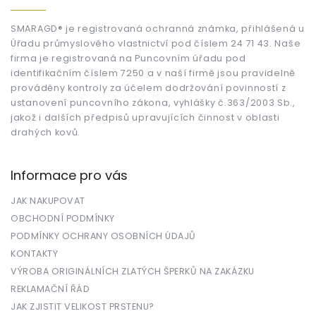
p
a
t
SMARAGD® je registrovaná ochranná známka, přihlášená u
Úřadu průmyslového vlastnictví pod číslem 24 71 43. Naše
í
firma je registrovaná na Puncovním úřadu pod
identifikačním číslem 7250 a v naší firmě jsou pravidelně
prováděny kontroly za účelem dodržování povinností z
ustanovení puncovního zákona, vyhlášky č.363/2003 Sb.,
jakož i dalších předpisů upravujících činnost v oblasti
drahých kovů.
Informace pro vás
JAK NAKUPOVAT
OBCHODNÍ PODMÍNKY
PODMÍNKY OCHRANY OSOBNÍCH ÚDAJŮ
KONTAKTY
VÝROBA ORIGINÁLNÍCH ZLATÝCH ŠPERKŮ NA ZAKÁZKU
REKLAMAČNÍ ŘÁD
JAK ZJISTIT VELIKOST PRSTENU?