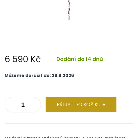
6 590 Kč
Dodání do 14 dnů
Měrná
cena:
Můžeme doručit do:
28.8.2026
PŘIDAT DO KOŠÍKU