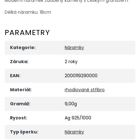
Moderní náramek zdobený kameny s českým granátem.
Délká náramku: 18cm
PARAMETRY
Kategorie
:
Náramky
Záruka
:
2 roky
EAN
:
2000119290000
Materiál
:
rhodiované stříbro
Gramáž
:
9,00g
Ryzost
:
Ag 925/1000
Typ šperku
:
Náramky