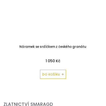
Náramek se srdíčkem z českého granátu
1 050 Kč
DO KOŠÍKU
Z
á
ZLATNICTVÍ SMARAGD