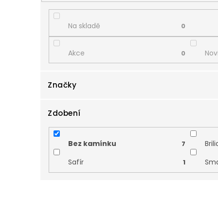
d
u
k
Na skladě
0
t
ů
Akce
Nov
0
Značky
Zdobení
Zlatnictví Smaragd
7
Bez kamínku
Bril
7
Safír
Sm
1