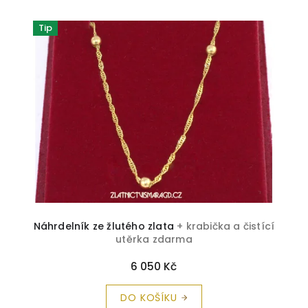
Tip
Náhrdelník ze žlutého zlata
+ krabička a čistící
utěrka zdarma
6 050 Kč
DO KOŠÍKU