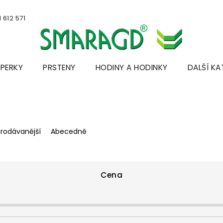
 612 571
ŠPERKY
PRSTENY
HODINY A HODINKY
DALŠÍ KA
prodávanější
Abecedně
Cena