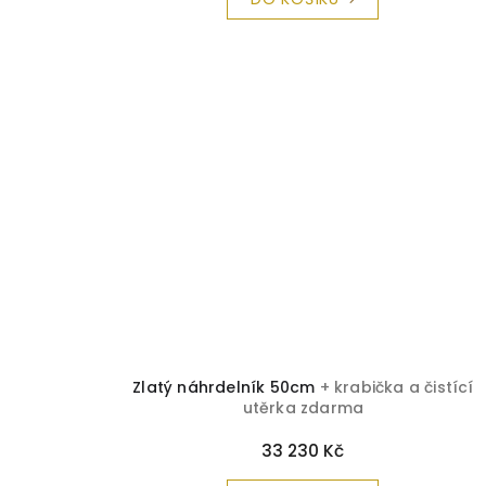
Zlatý náhrdelník 50cm
+ krabička a čistící
utěrka zdarma
33 230 Kč