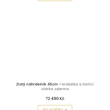
Zlatý náhrdelník 45cm
+ krabička a čistící
utěrka zdarma
72 490 Kč
DO KOŠÍKU