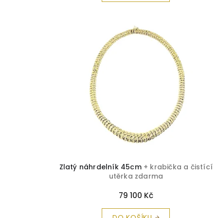
Zlatý náhrdelník 45cm
+ krabička a čistící
utěrka zdarma
79 100 Kč
DO KOŠÍKU