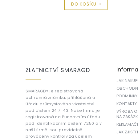
DO KOŠÍKU
Z
á
p
a
Informa
ZLATNICTVÍ SMARAGD
t
í
JAK NAKU
OBCHODNÍ
SMARAGD® je registrovaná
PODMÍNKY
ochranná známka, přihlášená u
KONTAKTY
Úřadu průmyslového vlastnictví
pod číslem 24 71 43. Naše firma je
VÝROBA OR
NA ZAKÁZK
registrovaná na Puncovním úřadu
pod identifikačním číslem 7250 a v
REKLAMAČ
naší firmě jsou pravidelně
JAK ZJISTI
prováděny kontroly za účelem