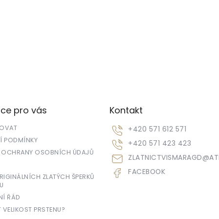
O
v
l
á
d
a
c
í
ce pro vás
Kontakt
p
r
POVAT
+420 571 612 571
v
k
 PODMÍNKY
+420 571 423 423
y
 OCHRANY OSOBNÍCH ÚDAJŮ
ZLATNICTVISMARAGD
@
AT
v
ý
FACEBOOK
p
IGINÁLNÍCH ZLATÝCH ŠPERKŮ
U
i
s
NÍ ŘÁD
u
T VELIKOST PRSTENU?