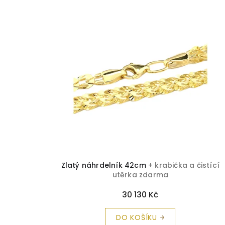
V
ý
p
i
s
p
r
o
d
u
k
t
ů
Zlatý náhrdelník 42cm
+ krabička a čistící
utěrka zdarma
30 130 Kč
DO KOŠÍKU