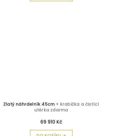
Zlatý náhrdelník 45cm
+ krabička a čistící
utěrka zdarma
69 910 Kč
DO KOŠÍKU