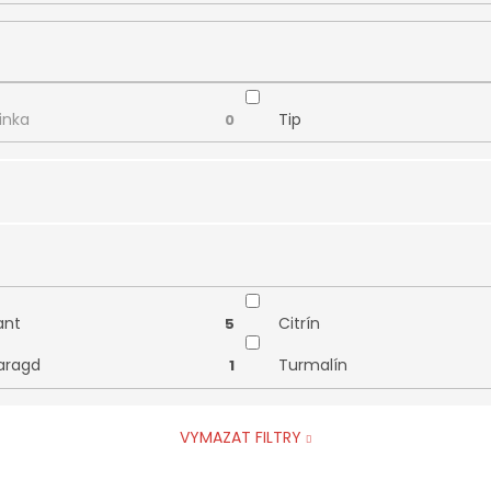
inka
Tip
0
iant
Citrín
5
aragd
Turmalín
1
VYMAZAT FILTRY