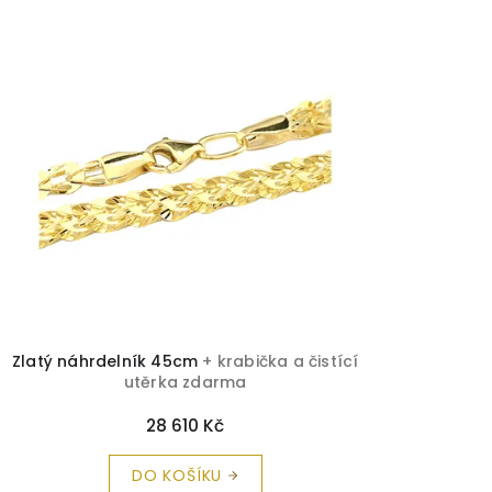
Zlatý náhrdelník 45cm
+ krabička a čistící
utěrka zdarma
28 610 Kč
DO KOŠÍKU