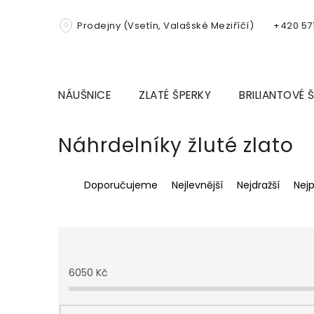
Přejít
na
Prodejny (Vsetín, Valašské Meziříčí)
+420 571
obsah
NÁUŠNICE
ZLATÉ ŠPERKY
BRILIANTOVÉ 
Náhrdelníky žluté zlato
Ř
Doporučujeme
Nejlevnější
Nejdražší
Nej
a
z
e
n
í
p
6050
Kč
r
o