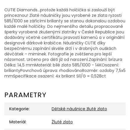
CUTIE Diamonds...protože každá holčička si zaslouží být
princeznou! Zlaté náušničky jsou vyrobené ze zlata ryzosti
585/1000 se zářícími brilianty se stanou dokonalou ozdobou
každé malé holčičky. Do nejmenšího detailu propracované
šperky vyrobené zkušenými zlatníky v České Republice jsou
dodávány včetně certifikátu pravosti kamenů a v originální
designové dárkové krabičce. Náušničky CUTIE díky
bezpečnému zapínání skvěle drží i v drobných ouškách
děvčátek – miminek. Fotografie je zvětšena pro lepší
názornost. Určeno pro děti již od narození.Zapínání: brizura
Délka: 14,5 mmMateriál: bílé zlato 585/1000 - 14KOsazení:
briliantyPovrchová úprava: rhodiovánoRozměr: ozdoby 7,5x5
mmSpecifikace osazení: 4x briliant SI1/G = 0,528ct
PARAMETRY
Kategorie
:
Dětské náušnice žluté zlato
Materiál
:
Žluté zlato