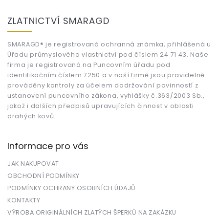
Z
á
ZLATNICTVÍ SMARAGD
p
a
t
SMARAGD® je registrovaná ochranná známka, přihlášená u
Úřadu průmyslového vlastnictví pod číslem 24 71 43. Naše
í
firma je registrovaná na Puncovním úřadu pod
identifikačním číslem 7250 a v naší firmě jsou pravidelně
prováděny kontroly za účelem dodržování povinností z
ustanovení puncovního zákona, vyhlášky č.363/2003 Sb.,
jakož i dalších předpisů upravujících činnost v oblasti
drahých kovů.
Informace pro vás
JAK NAKUPOVAT
OBCHODNÍ PODMÍNKY
PODMÍNKY OCHRANY OSOBNÍCH ÚDAJŮ
KONTAKTY
VÝROBA ORIGINÁLNÍCH ZLATÝCH ŠPERKŮ NA ZAKÁZKU