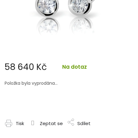
58 640 Kč
Na dotaz
Měrná
cena:
Položka byla vyprodána…
Tisk
Zeptat se
Sdílet