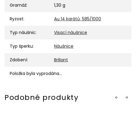
Gramáž
:
1,30 g
Ryzost
:
Au 14 karátů, 585/1000
Typ náušnic
:
Visací náušnice
Typ šperku
:
Náušnice
Zdobení
:
Briliant
Položka byla vyprodána…
Previous
Next