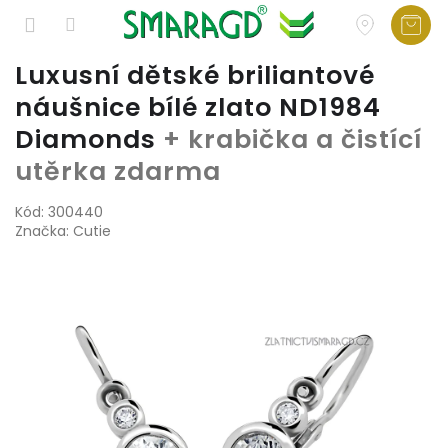
Přejít
Luxusní dětské briliantové
na
náušnice bílé zlato ND1984
obsah
Diamonds
+ krabička a čistící
utěrka zdarma
Kód:
300440
Značka:
Cutie