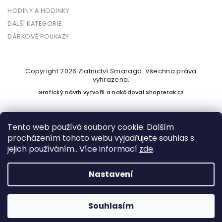
HODINY A HODINKY
DALŠÍ KATEGORIE
DÁRKOVÉ POUKAZY
Copyright 2026
Zlatnictví Smaragd
. Všechna práva
vyhrazena.
Grafický návrh vytvořil a nakódoval
Shoptetak.cz
Tento web používá soubory cookie. Dalším
procházením tohoto webu vyjadřujete souhlas s
Vytvořil Shoptet
jejich používáním.. Více informací
zde
.
Nastavení
Podle zákona o evidenci tržeb je prodávající povinen vystavit
kupujícímu účtenku. Zároveň je povinen zaevidovat přijatou
tržbu u správce daně online; v případě technického výpadku
Souhlasím
pak nejpozději do 48 hodin.