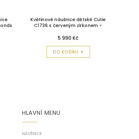
nice
Květinové náušnice dětské Cutie
Dětsk
monds
C1736 s červeným zirkonem
+
č
istící
krabička a čistící utěrka zdarma
5 990 Kč
DO KOŠÍKU
HLAVNÍ MENU
NÁUŠNICE