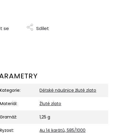
t se
Sdílet
ARAMETRY
Kategorie
:
Dětské náušnice žluté zlato
Materiál
:
Žluté zlato
Gramáž
:
1,25 g
Ryzost
:
Au 14 karátů, 585/1000