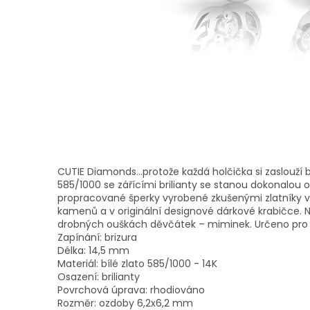
CUTIE Diamonds...protože každá holčička si zaslouží 
585/1000 se zářícími brilianty se stanou dokonalou
propracované šperky vyrobené zkušenými zlatníky v 
kamenů a v originální designové dárkové krabičce. N
drobných ouškách děvčátek – miminek. Určeno pro dě
Zapínání: brizura
Délka: 14,5 mm
Materiál: bílé zlato 585/1000 - 14K
Osazení: brilianty
Povrchová úprava: rhodiováno
Rozměr: ozdoby 6,2x6,2 mm