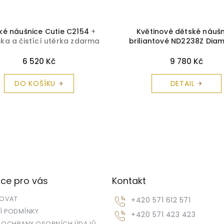
ké náušnice Cutie C2154
+
Květinové dětské náuš
čka a čistící utěrka zdarma
briliantové ND2238Z Dia
žluté zlato
+ krabička a č
utěrka zdarma
6 520 Kč
9 780 Kč
DO KOŠÍKU
DETAIL
ce pro vás
Kontakt
POVAT
+420 571 612 571
 PODMÍNKY
+420 571 423 423
 OCHRANY OSOBNÍCH ÚDAJŮ