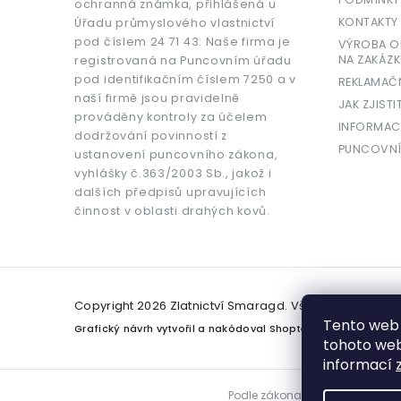
ochranná známka, přihlášená u
KONTAKTY
Úřadu průmyslového vlastnictví
pod číslem 24 71 43. Naše firma je
VÝROBA OR
NA ZAKÁZK
registrovaná na Puncovním úřadu
pod identifikačním číslem 7250 a v
REKLAMAČ
naší firmě jsou pravidelně
JAK ZJISTI
prováděny kontroly za účelem
INFORMAC
dodržování povinností z
PUNCOVNÍ
ustanovení puncovního zákona,
vyhlášky č.363/2003 Sb., jakož i
dalších předpisů upravujících
činnost v oblasti drahých kovů.
Copyright 2026
Zlatnictví Smaragd
. Všechna práva v
Tento web 
Grafický návrh vytvořil a nakódoval
Shoptetak.cz
tohoto webu
informací
Podle zákona o evidenci tržeb j