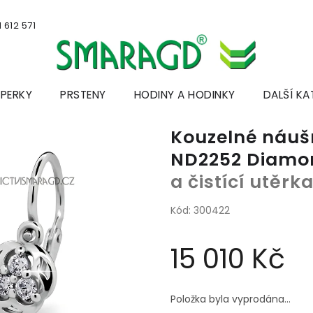
 612 571
ŠPERKY
PRSTENY
HODINY A HODINKY
DALŠÍ KA
Kouzelné náušn
ND2252 Diamon
a čistící utěr
Kód:
300422
15 010 Kč
Měrná
cena:
Položka byla vyprodána…