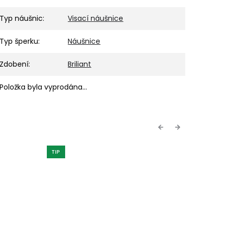
Typ náušnic
:
Visací náušnice
Typ šperku
:
Náušnice
Zdobení
:
Briliant
Položka byla vyprodána…
Previous
Next
TIP