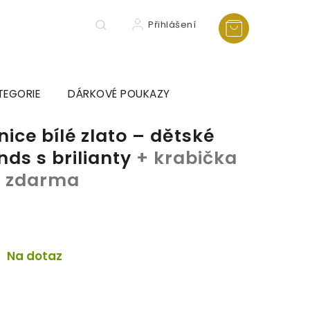
Přihlášení
TEGORIE
DÁRKOVÉ POUKAZY
ice bílé zlato – dětské
ds s brilianty
+ krabička
ka zdarma
Na dotaz