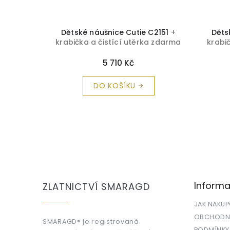
 C2265
+
Dětské náušnice Cutie C2151
+
Děts
a zdarma
krabička a čistící utěrka zdarma
krabi
5 710 Kč
DO KOŠÍKU
Z
á
p
a
Informa
ZLATNICTVÍ SMARAGD
t
í
JAK NAKU
OBCHODNÍ
SMARAGD® je registrovaná
PODMÍNKY