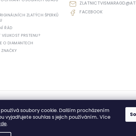
ZLATNICTVISMARAGD
@
AT
FACEBOOK
IGINÁLNÍCH ZLATÝCH ŠPERKŮ
U
NÍ ŘÁD
T VELIKOST PRSTENU?
E O DIAMANTECH
 ZNAČKY
yhrazena.
používá soubory cookie. Dalším procházením
S
 vyjadřujete souhlas s jejich používáním.. Více
zde
.
e prodávající povinen vystavit kupujícímu účtenku. Zároveň je povinen zae