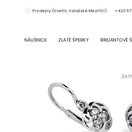
Přejít
na
Prodejny (Vsetín, Valašské Meziříčí)
+420 571
obsah
NÁUŠNICE
ZLATÉ ŠPERKY
BRILIANTOVÉ 