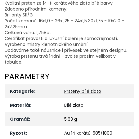
Kvalitní prsten ze 14-ti karátového zlata bílé barvy.
Zdobeno přírodními kameny:
Brilianty SI1/G
Počet kamenů: 16x1,0 - 26x1,25 - 24x1,5 30x1,75 - 10x2,0 -
2x2,25mm
Celková váha: 1,758ct
Certifikát pravosti a luxusní balení je samozřejmostí.
Vyrobeno mistry klenotnického umění.
Dodáváme také náušnice i přívěsek ve stejném designu.
Výroba prstenu trvá 14dní - zvolte prosím velikost v
tabulce.
PARAMETRY
Kategorie
:
Prsteny bílé zlato
Materiál
:
Bílé zlato
Gramáž
:
5,63 g
Ryzost
:
Au 14 karátů, 585/1000