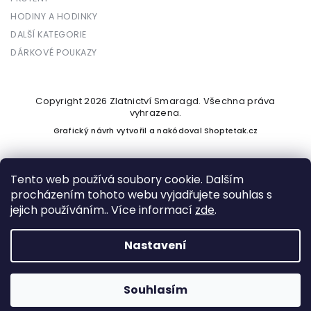
HODINY A HODINKY
DALŠÍ KATEGORIE
DÁRKOVÉ POUKAZY
Copyright 2026
Zlatnictví Smaragd
. Všechna práva
vyhrazena.
Grafický návrh vytvořil a nakódoval
Shoptetak.cz
Tento web používá soubory cookie. Dalším
procházením tohoto webu vyjadřujete souhlas s
Vytvořil Shoptet
jejich používáním.. Více informací
zde
.
Nastavení
Podle zákona o evidenci tržeb je prodávající povinen vystavit
kupujícímu účtenku. Zároveň je povinen zaevidovat přijatou
tržbu u správce daně online; v případě technického výpadku
Souhlasím
pak nejpozději do 48 hodin.