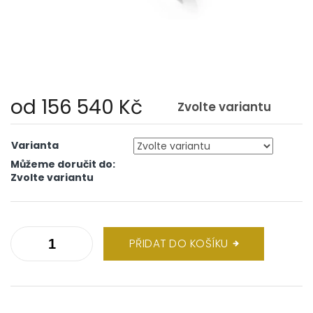
od
156 540 Kč
Zvolte variantu
Měrná
cena:
Varianta
Můžeme doručit do:
Zvolte variantu
PŘIDAT DO KOŠÍKU