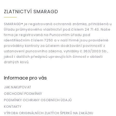
Z
á
ZLATNICTVÍ SMARAGD
p
a
t
SMARAGD® je registrovaná ochranná známka, přihlášená u
Úřadu průmyslového vlastnictví pod číslem 24 71 43. Naše
í
firma je registrovaná na Puncovním úřadu pod
identifikačním číslem 7250 a v naší firmě jsou pravidelně
prováděny kontroly za účelem dodržování povinností z
ustanovení puncovního zákona, vyhlášky č.363/2003 Sb.,
jakož i dalších předpisů upravujících činnost v oblasti
drahých kovů.
Informace pro vás
JAK NAKUPOVAT
OBCHODNÍ PODMÍNKY
PODMÍNKY OCHRANY OSOBNÍCH ÚDAJŮ
KONTAKTY
VÝROBA ORIGINÁLNÍCH ZLATÝCH ŠPERKŮ NA ZAKÁZKU