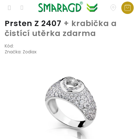
Přejít
Prsten Z 2407
+ krabička a
na
čistící utěrka zdarma
obsah
Kód:
Značka:
Zodiax