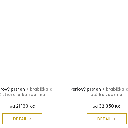
írový prsten
+ krabička a
Perlový prsten
+ krabička a
čistící utěrka zdarma
utěrka zdarma
21 160 Kč
32 350 Kč
od
od
DETAIL
DETAIL