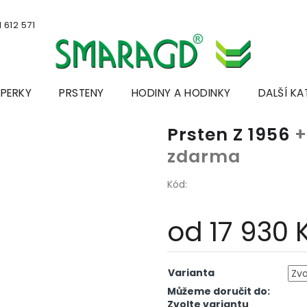
 612 571
ŠPERKY
PRSTENY
HODINY A HODINKY
DALŠÍ KA
Prsten Z 1956
+
zdarma
Kód:
od
17 930 
Měrná
cena:
Varianta
Můžeme doručit do:
Zvolte variantu