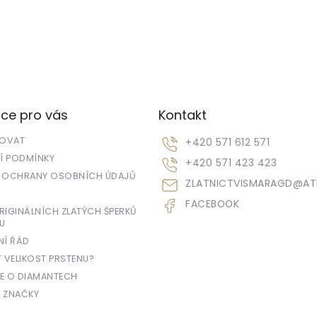
ce pro vás
Kontakt
POVAT
+420 571 612 571
 PODMÍNKY
+420 571 423 423
 OCHRANY OSOBNÍCH ÚDAJŮ
ZLATNICTVISMARAGD
@
AT
FACEBOOK
IGINÁLNÍCH ZLATÝCH ŠPERKŮ
U
NÍ ŘÁD
T VELIKOST PRSTENU?
E O DIAMANTECH
 ZNAČKY