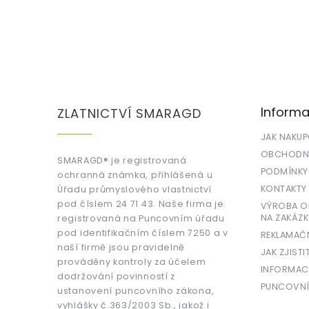
Z
á
p
a
Informa
ZLATNICTVÍ SMARAGD
t
í
JAK NAKU
OBCHODNÍ
SMARAGD® je registrovaná
PODMÍNKY
ochranná známka, přihlášená u
KONTAKTY
Úřadu průmyslového vlastnictví
pod číslem 24 71 43. Naše firma je
VÝROBA OR
NA ZAKÁZK
registrovaná na Puncovním úřadu
pod identifikačním číslem 7250 a v
REKLAMAČ
naší firmě jsou pravidelně
JAK ZJISTI
prováděny kontroly za účelem
INFORMAC
dodržování povinností z
PUNCOVNÍ
ustanovení puncovního zákona,
vyhlášky č.363/2003 Sb., jakož i