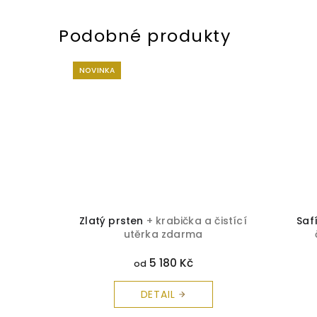
NOVINKA
bička a
Zlatý prsten
+ krabička a čistící
Saf
rma
utěrka zdarma
5 180 Kč
od
DETAIL