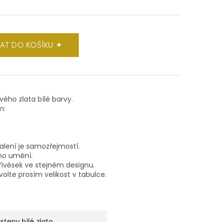
DAT DO KOŠÍKU
ového zlata bílé barvy.
m:
balení je samozřejmostí.
ho umění.
ívěsek ve stejném designu.
volte prosím velikost v tabulce.
rsteny bílé zlato