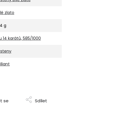
ílé zlato
,4 g
u 14 karátů, 585/1000
rsteny
iliant
t se
Sdílet