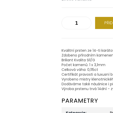
PŘI
Kvalitní prsten ze 14-ti karát
Zdobeno přírodním kamene
Briliant Kvalita SI1/G
Počet kamenů: 1 x 3,1mm
Celková váha: 0,115ct
Certifikát pravosti a luxusní 
Vyrobeno mistry klenotnické
Dodáváme také náušnice i př
Výroba prstenu trvá 14dní - z
PARAMETRY
Kategorie
:
P