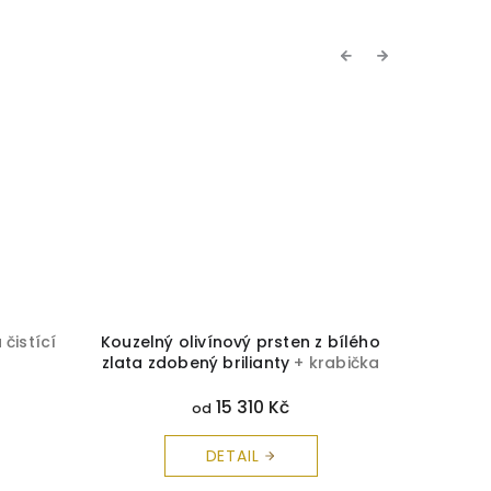
Previous
Next
 čistící
Kouzelný olivínový prsten z bílého
Luxu
zlata zdobený brilianty
+ krabička
brili
a čistící utěrka zdarma
15 310 Kč
od
DETAIL