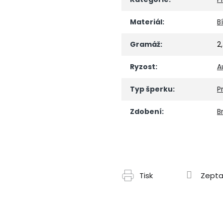
Materiál
:
B
Gramáž
:
2
Ryzost
:
A
Typ šperku
:
P
Zdobení
:
Br
Tisk
Zepta