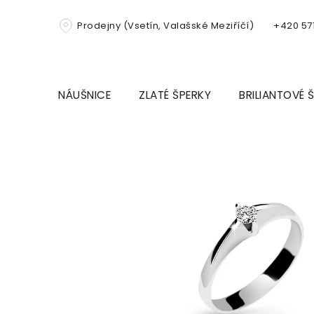
Přejít
na
Prodejny (Vsetín, Valašské Meziříčí)
+420 571
obsah
NÁUŠNICE
ZLATÉ ŠPERKY
BRILIANTOVÉ 