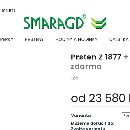
 612 571
ŠPERKY
PRSTENY
HODINY A HODINKY
DALŠÍ KA
Prsten Z 1877
+
zdarma
Kód:
od
23 580
Měrná
cena:
Varianta
Můžeme doručit do:
Zvolte variantu