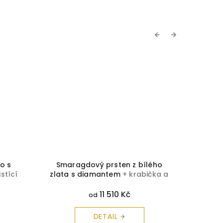
Previous
Next
to s
Smaragdový prsten z bílého
Brilia
istící
zlata s diamantem
+ krabička a
č
čistící utěrka zdarma
11 510 Kč
od
DETAIL