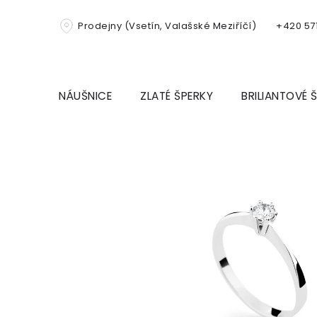
Přejít
na
Prodejny (Vsetín, Valašské Meziříčí)
+420 571
obsah
NÁUŠNICE
ZLATÉ ŠPERKY
BRILIANTOVÉ 