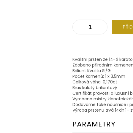
PŘI
Kvalitní prsten ze 14-ti karát
Zdobeno přírodním kamene
Briliant Kvalita SI/G
Počet kamenů: 1 x 3,5mm
Celková váha: 0,170ct
Brus kulatý briliantový
Certifikát pravosti a luxusní 
Vyrobeno mistry klenotnické
Dodáváme také náušnice i př
Výroba prstenu trvá 14dní - z
PARAMETRY