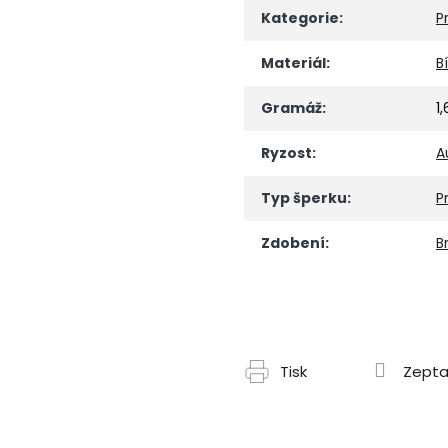
Kategorie
:
P
Materiál
:
B
Gramáž
:
1
Ryzost
:
A
Typ šperku
:
P
Zdobení
:
Br
Tisk
Zepta