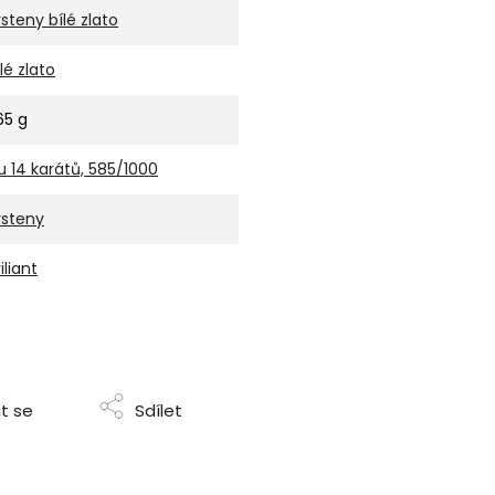
rsteny bílé zlato
ílé zlato
,65 g
u 14 karátů, 585/1000
rsteny
iliant
t se
Sdílet