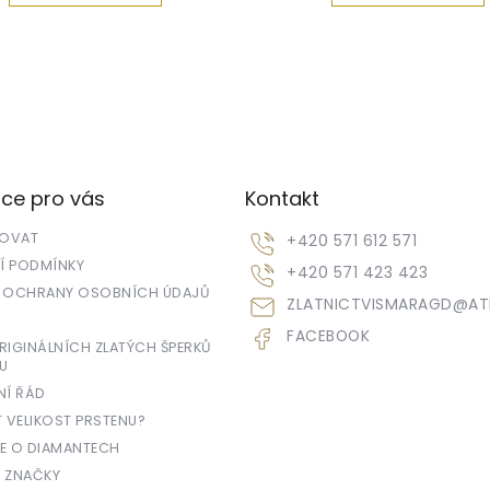
ce pro vás
Kontakt
POVAT
+420 571 612 571
 PODMÍNKY
+420 571 423 423
 OCHRANY OSOBNÍCH ÚDAJŮ
ZLATNICTVISMARAGD
@
AT
FACEBOOK
IGINÁLNÍCH ZLATÝCH ŠPERKŮ
U
NÍ ŘÁD
T VELIKOST PRSTENU?
E O DIAMANTECH
 ZNAČKY