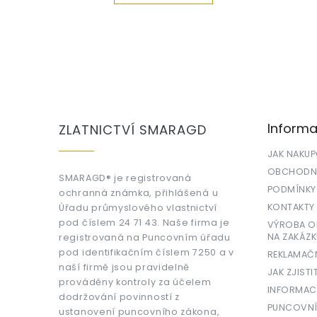
Z
á
p
a
Informa
ZLATNICTVÍ SMARAGD
t
í
JAK NAKU
OBCHODNÍ
SMARAGD® je registrovaná
PODMÍNKY
ochranná známka, přihlášená u
KONTAKTY
Úřadu průmyslového vlastnictví
pod číslem 24 71 43. Naše firma je
VÝROBA OR
NA ZAKÁZK
registrovaná na Puncovním úřadu
pod identifikačním číslem 7250 a v
REKLAMAČ
naší firmě jsou pravidelně
JAK ZJISTI
prováděny kontroly za účelem
INFORMAC
dodržování povinností z
PUNCOVNÍ
ustanovení puncovního zákona,