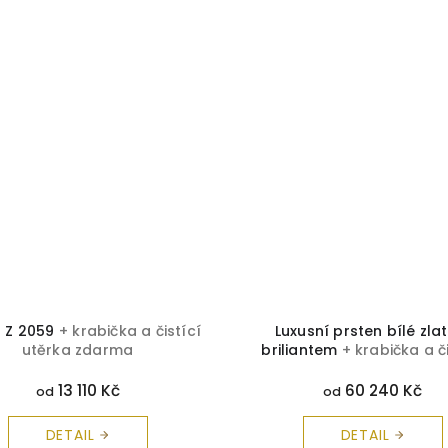
n Z 2059
+ krabička a čistící
Luxusní prsten bílé zla
utěrka zdarma
briliantem
+ krabička a č
utěrka zdarma
13 110 Kč
60 240 Kč
od
od
DETAIL
DETAIL