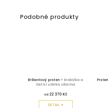
ička a
Briliantový prsten
+ krabička a
Prste
rma
čistící utěrka zdarma
22 370 Kč
od
DETAIL