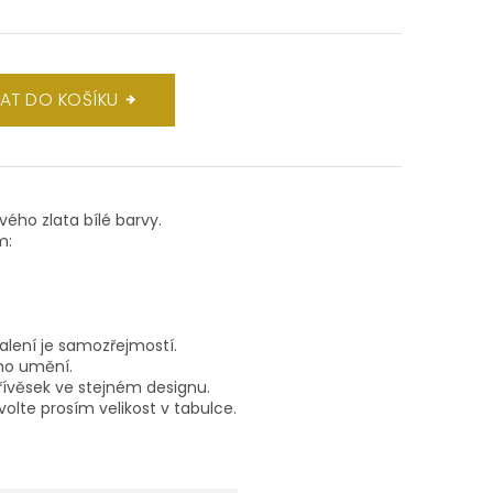
DAT DO KOŠÍKU
ového zlata bílé barvy.
m:
balení je samozřejmostí.
ho umění.
ívěsek ve stejném designu.
volte prosím velikost v tabulce.