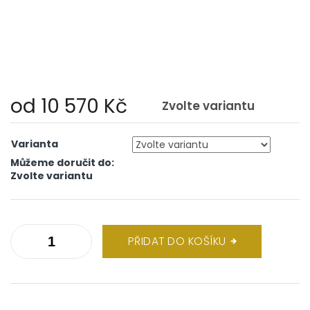
od
10 570 Kč
Zvolte variantu
Měrná
cena:
Varianta
Můžeme doručit do:
Zvolte variantu
PŘIDAT DO KOŠÍKU