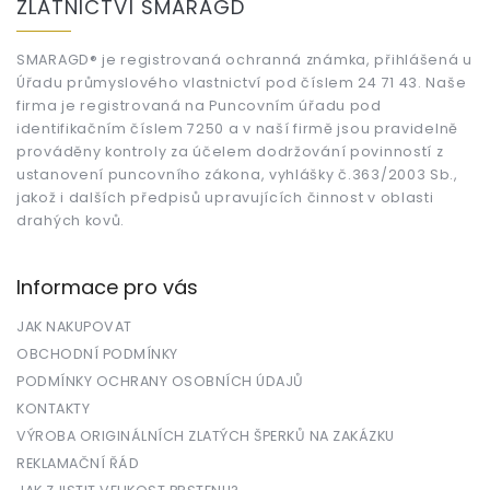
ZLATNICTVÍ SMARAGD
p
a
t
SMARAGD® je registrovaná ochranná známka, přihlášená u
Úřadu průmyslového vlastnictví pod číslem 24 71 43. Naše
í
firma je registrovaná na Puncovním úřadu pod
identifikačním číslem 7250 a v naší firmě jsou pravidelně
prováděny kontroly za účelem dodržování povinností z
ustanovení puncovního zákona, vyhlášky č.363/2003 Sb.,
jakož i dalších předpisů upravujících činnost v oblasti
drahých kovů.
Informace pro vás
JAK NAKUPOVAT
OBCHODNÍ PODMÍNKY
PODMÍNKY OCHRANY OSOBNÍCH ÚDAJŮ
KONTAKTY
VÝROBA ORIGINÁLNÍCH ZLATÝCH ŠPERKŮ NA ZAKÁZKU
REKLAMAČNÍ ŘÁD