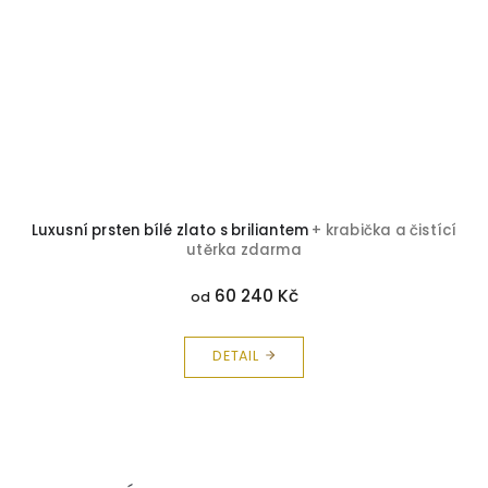
Luxusní prsten bílé zlato s briliantem
+ krabička a čistící
utěrka zdarma
60 240 Kč
od
DETAIL
Z
á