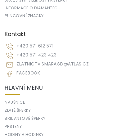
JAK ZJISTIT VELIKOST PRSTENU?
INFORMACE O DIAMANTECH
PUNCOVNÍ ZNAČKY
Kontakt
+420 571 612 571
+420 571 423 423
ZLATNICTVISMARAGD
@
ATLAS.CZ
FACEBOOK
HLAVNÍ MENU
NÁUŠNICE
ZLATÉ ŠPERKY
BRILIANTOVÉ ŠPERKY
PRSTENY
HODINY A HODINKY