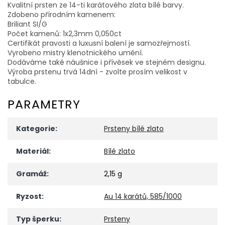
Kvalitní prsten ze 14-ti karátového zlata bílé barvy.
Zdobeno přírodním kamenem:
Briliant SI/G
Počet kamenů: 1x2,3mm 0,050ct
Certifikát pravosti a luxusní balení je samozřejmostí.
Vyrobeno mistry klenotnického umění.
Dodáváme také náušnice i přívěsek ve stejném designu.
Výroba prstenu trvá 14dní - zvolte prosím velikost v
tabulce.
PARAMETRY
Kategorie
:
Prsteny bílé zlato
Materiál
:
Bílé zlato
Gramáž
:
2,15 g
Ryzost
:
Au 14 karátů, 585/1000
Typ šperku
:
Prsteny