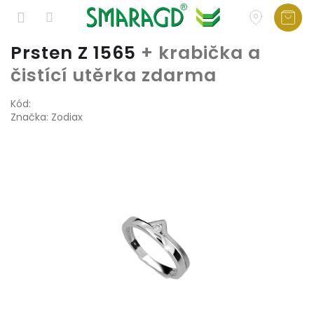
Přejít
Prsten Z 1565
+ krabička a
na
čistící utěrka zdarma
obsah
Kód:
Značka:
Zodiax