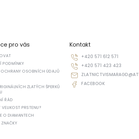
ce pro vás
Kontakt
POVAT
+420 571 612 571
 PODMÍNKY
+420 571 423 423
 OCHRANY OSOBNÍCH ÚDAJŮ
ZLATNICTVISMARAGD
@
AT
FACEBOOK
IGINÁLNÍCH ZLATÝCH ŠPERKŮ
U
NÍ ŘÁD
T VELIKOST PRSTENU?
E O DIAMANTECH
 ZNAČKY