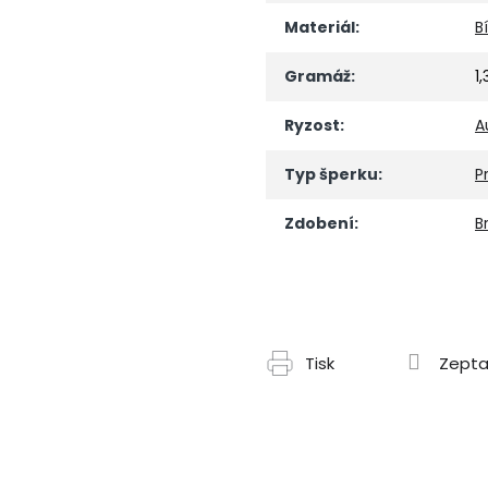
Materiál
:
B
Gramáž
:
1,
Ryzost
:
A
Typ šperku
:
P
Zdobení
:
Br
Tisk
Zepta