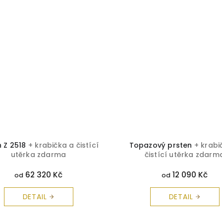
n Z 2518
+ krabička a čistící
Topazový prsten
+ krabi
utěrka zdarma
čistící utěrka zdarm
62 320 Kč
12 090 Kč
od
od
DETAIL
DETAIL