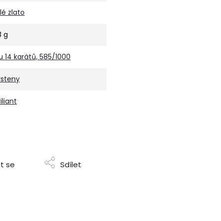
ílé zlato
3 g
u 14 karátů, 585/1000
rsteny
iliant
t se
Sdílet