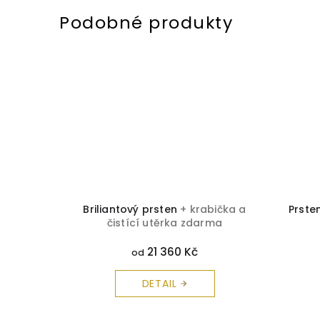
bička a
Briliantový prsten
+ krabička a
Prste
rma
čistící utěrka zdarma
21 360 Kč
od
DETAIL