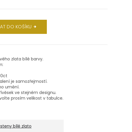
DAT DO KOŠÍKU
ového zlata bílé barvy.
m:
80ct
balení je samozřejmostí.
ho umění.
ívěsek ve stejném designu.
volte prosím velikost v tabulce.
rsteny bílé zlato