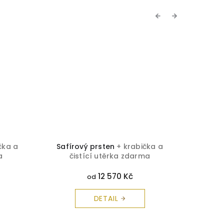
Previous
Next
čka a
Safírový prsten
+ krabička a
Brilia
a
čistící utěrka zdarma
č
12 570 Kč
od
DETAIL