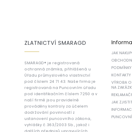
Z
á
p
a
Informa
ZLATNICTVÍ SMARAGD
t
í
JAK NAKU
OBCHODNÍ
SMARAGD® je registrovaná
PODMÍNKY
ochranná známka, přihlášená u
KONTAKTY
Úřadu průmyslového vlastnictví
pod číslem 24 71 43. Naše firma je
VÝROBA OR
NA ZAKÁZK
registrovaná na Puncovním úřadu
pod identifikačním číslem 7250 a v
REKLAMAČ
naší firmě jsou pravidelně
JAK ZJISTI
prováděny kontroly za účelem
INFORMAC
dodržování povinností z
PUNCOVNÍ
ustanovení puncovního zákona,
vyhlášky č.363/2003 Sb., jakož i
dalších předpisů upravujících