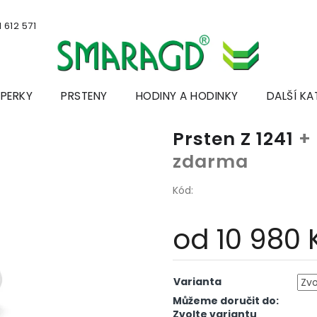
 612 571
ŠPERKY
PRSTENY
HODINY A HODINKY
DALŠÍ KA
Prsten Z 1241
+
zdarma
Kód:
od
10 980 
Měrná
cena:
Varianta
Můžeme doručit do:
Zvolte variantu