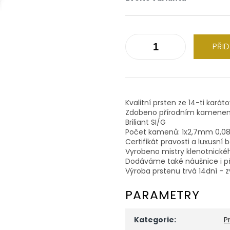
PŘI
Kvalitní prsten ze 14-ti karát
Zdobeno přírodním kamene
Briliant SI/G
Počet kamenů: 1x2,7mm 0,0
Certifikát pravosti a luxusní 
Vyrobeno mistry klenotnické
Dodáváme také náušnice i př
Výroba prstenu trvá 14dní - z
PARAMETRY
Kategorie
:
P