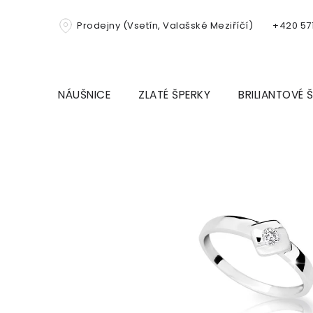
Přejít
na
Prodejny (Vsetín, Valašské Meziříčí)
+420 571
obsah
NÁUŠNICE
ZLATÉ ŠPERKY
BRILIANTOVÉ 