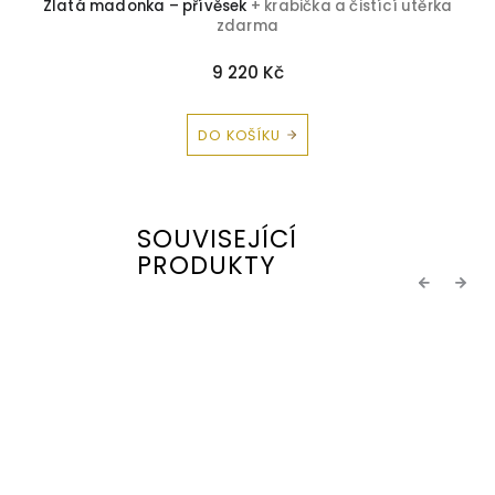
Zlatá madonka – přívěsek
+ krabička a čistící utěrka
P
zdarma
9 220 Kč
DO KOŠÍKU
SOUVISEJÍCÍ
PRODUKTY
Previous
Next