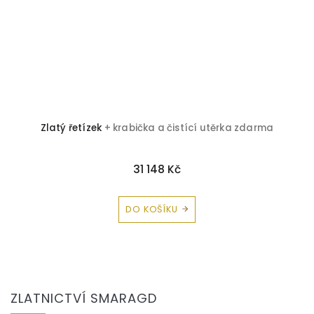
Zlatý řetízek
+ krabička a čistící utěrka zdarma
Z
31 148 Kč
DO KOŠÍKU
Z
á
ZLATNICTVÍ SMARAGD
p