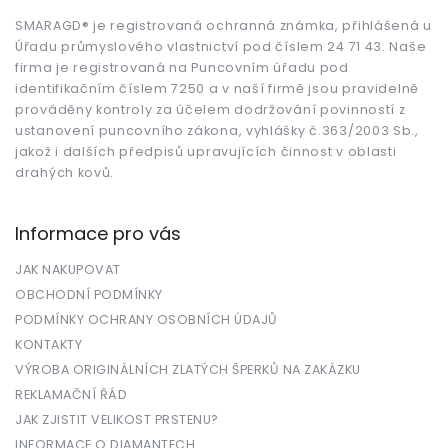
a
t
SMARAGD® je registrovaná ochranná známka, přihlášená u
Úřadu průmyslového vlastnictví pod číslem 24 71 43. Naše
í
firma je registrovaná na Puncovním úřadu pod
identifikačním číslem 7250 a v naší firmě jsou pravidelně
prováděny kontroly za účelem dodržování povinností z
ustanovení puncovního zákona, vyhlášky č.363/2003 Sb.,
jakož i dalších předpisů upravujících činnost v oblasti
drahých kovů.
Informace pro vás
JAK NAKUPOVAT
OBCHODNÍ PODMÍNKY
PODMÍNKY OCHRANY OSOBNÍCH ÚDAJŮ
KONTAKTY
VÝROBA ORIGINÁLNÍCH ZLATÝCH ŠPERKŮ NA ZAKÁZKU
REKLAMAČNÍ ŘÁD
JAK ZJISTIT VELIKOST PRSTENU?
INFORMACE O DIAMANTECH