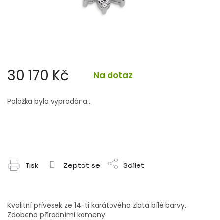
30 170 Kč
Na dotaz
Měrná
cena:
Položka byla vyprodána…
Tisk
Zeptat se
Sdílet
Kvalitní přívěsek ze 14-ti karátového zlata bílé barvy.
Zdobeno přírodními kameny: