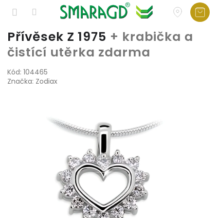
Přejít
Přívěsek Z 1975
+ krabička a
na
čistící utěrka zdarma
obsah
Kód:
104465
Značka:
Zodiax