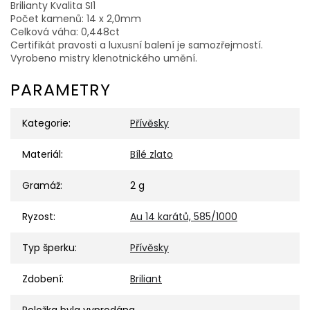
Brilianty Kvalita SI1
Počet kamenů: 14 x 2,0mm
Celková váha: 0,448ct
Certifikát pravosti a luxusní balení je samozřejmostí.
Vyrobeno mistry klenotnického umění.
PARAMETRY
Kategorie
:
Přívěsky
Materiál
:
Bílé zlato
Gramáž
:
2 g
Ryzost
:
Au 14 karátů, 585/1000
Typ šperku
:
Přívěsky
Zdobení
:
Briliant