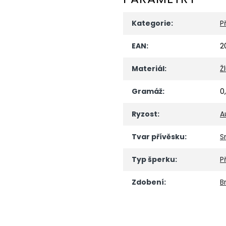
Kategorie
:
P
EAN
:
2
Materiál
:
Ž
Gramáž
:
0
Ryzost
:
A
Tvar přívěsku
:
S
Typ šperku
:
P
Zdobení
:
Br