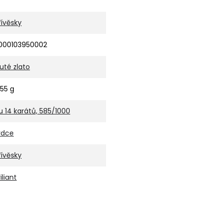
řívěsky
000103950002
luté zlato
,55 g
u 14 karátů, 585/1000
rdce
řívěsky
iliant