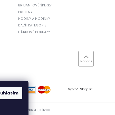
BRILIANTOVÉ ŠPERKY
PRSTENY
HODINY A HODINKY
DALŠÍ KATEGORIE
DÁRKOVÉ POUKAZY
Nahoru
Vytvořil Shoptet
ouhlasím
vidovat přijatou tržbu u správce