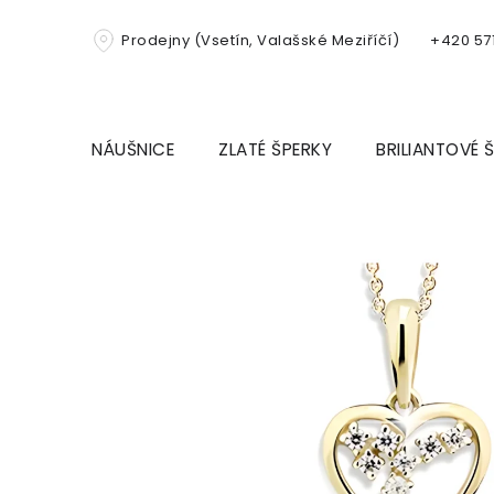
Přejít
na
Prodejny (Vsetín, Valašské Meziříčí)
+420 571
obsah
NÁUŠNICE
ZLATÉ ŠPERKY
BRILIANTOVÉ 