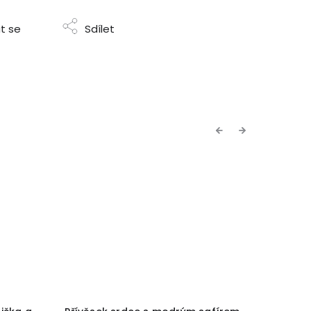
t se
Sdílet
Previous
Next