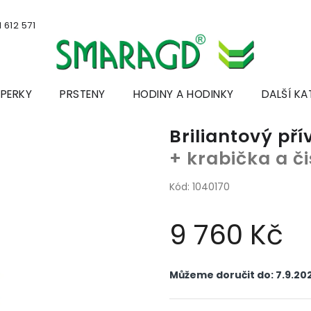
 612 571
ŠPERKY
PRSTENY
HODINY A HODINKY
DALŠÍ KA
Briliantový pří
+ krabička a č
Kód:
1040170
9 760 Kč
Měrná
cena:
Můžeme doručit do:
7.9.20