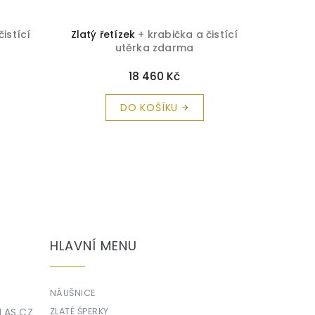
čistící
Zlatý řetízek
+ krabička a čistící
Zlatý ř
utěrka zdarma
18 460 Kč
DO KOŠÍKU
HLAVNÍ MENU
NÁUŠNICE
LAS.CZ
ZLATÉ ŠPERKY