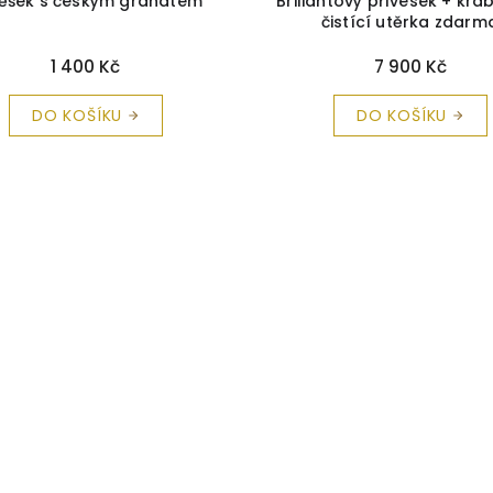
věšek s českým granátem
Briliantový přívesek + kra
čistící utěrka zdarm
1 400 Kč
7 900 Kč
DO KOŠÍKU
DO KOŠÍKU