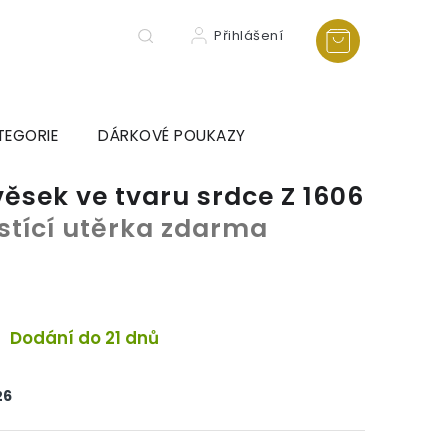
Přihlášení
TEGORIE
DÁRKOVÉ POUKAZY
věsek ve tvaru srdce Z 1606
istící utěrka zdarma
Dodání do 21 dnů
26