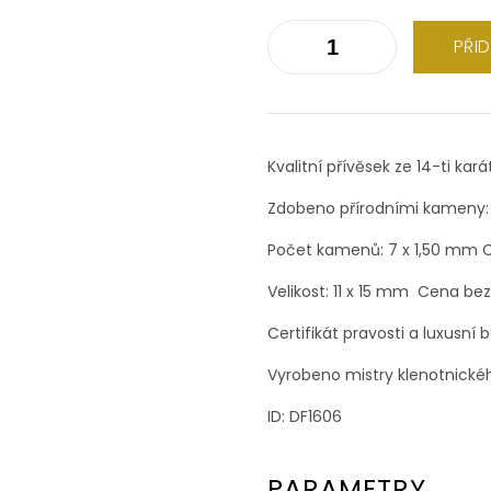
PŘI
Kvalitní přívěsek ze 14-ti kar
Zdobeno přírodními kameny: Br
Počet kamenů: 7 x 1,50 mm C
Velikost: 11 x 15 mm Cena bez 
Certifikát pravosti a luxusní 
Vyrobeno mistry klenotnické
ID: DF1606
PARAMETRY