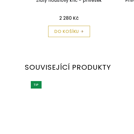
anátem
Zlatý houslový klíč – přívěsek
Pří
2 280 Kč
DO KOŠÍKU
SOUVISEJÍCÍ PRODUKTY
TIP