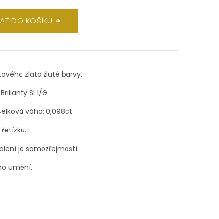
DAT DO KOŠÍKU
átového zlata žluté barvy.
ilianty SI 1/G
elková váha: 0,098ct
řetízku.
balení je samozřejmostí.
ho umění.