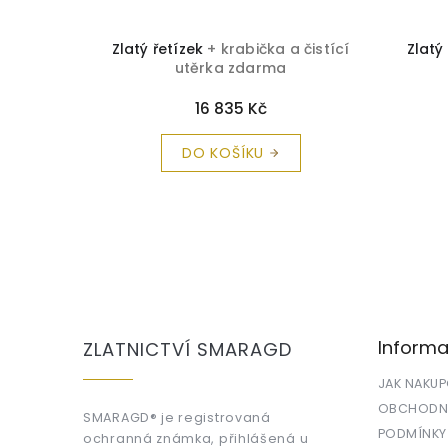
 čistící
Zlatý řetízek
+ krabička a čistící
Zlatý
utěrka zdarma
16 835 Kč
DO KOŠÍKU
Z
á
p
a
Informa
ZLATNICTVÍ SMARAGD
t
í
JAK NAKU
OBCHODNÍ
SMARAGD® je registrovaná
PODMÍNKY
ochranná známka, přihlášená u