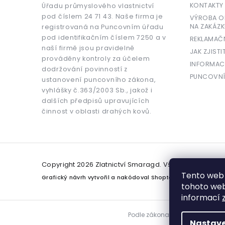
KONTAKTY
Úřadu průmyslového vlastnictví
pod číslem 24 71 43. Naše firma je
VÝROBA OR
NA ZAKÁZK
registrovaná na Puncovním úřadu
pod identifikačním číslem 7250 a v
REKLAMAČ
naší firmě jsou pravidelně
JAK ZJISTI
prováděny kontroly za účelem
INFORMAC
dodržování povinností z
PUNCOVNÍ
ustanovení puncovního zákona,
vyhlášky č.363/2003 Sb., jakož i
dalších předpisů upravujících
činnost v oblasti drahých kovů.
Copyright 2026
Zlatnictví Smaragd
. Všechna práva v
Tento web 
Grafický návrh vytvořil a nakódoval
Shoptetak.cz
tohoto webu
informací
Podle zákona o evidenci tržeb j
Nastave