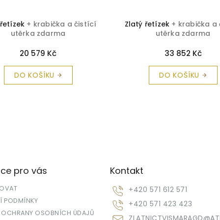
 řetízek
+ krabička a čistící
Zlatý řetízek
+ krabička a 
utěrka zdarma
utěrka zdarma
20 579 Kč
33 852 Kč
DO KOŠÍKU
DO KOŠÍKU
ce pro vás
Kontakt
POVAT
+420 571 612 571
 PODMÍNKY
+420 571 423 423
 OCHRANY OSOBNÍCH ÚDAJŮ
ZLATNICTVISMARAGD
@
AT