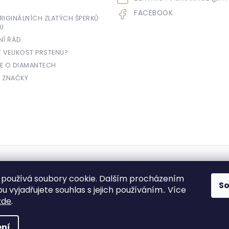
FACEBOOK
IGINÁLNÍCH ZLATÝCH ŠPERKŮ
U
NÍ ŘÁD
T VELIKOST PRSTENU?
E O DIAMANTECH
 ZNAČKY
yhrazena.
používá soubory cookie. Dalším procházením
S
 vyjadřujete souhlas s jejich používáním.. Více
zde
.
e prodávající povinen vystavit kupujícímu účtenku. Zároveň je povinen zae
ní
daně online; v případě technického výpadku pak nejpozději do 48 hodin.