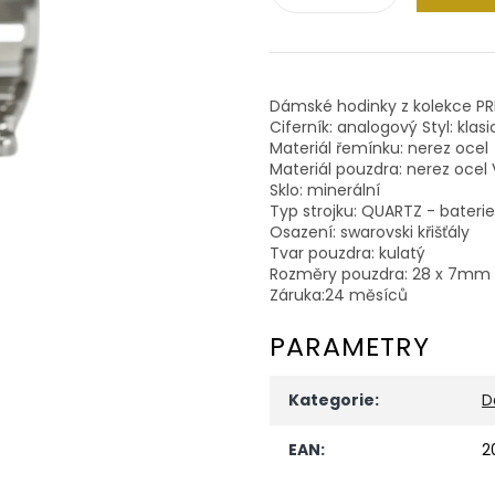
Dámské hodinky z kolekce PR
Ciferník: analogový Styl: klas
Materiál řemínku: nerez ocel
Materiál pouzdra: nerez ocel
Sklo: minerální
Typ strojku: QUARTZ - baterie
Osazení: swarovski křišťály
Tvar pouzdra: kulatý
Rozměry pouzdra: 28 x 7mm 
Záruka:24 měsíců
PARAMETRY
Kategorie
:
D
EAN
:
2