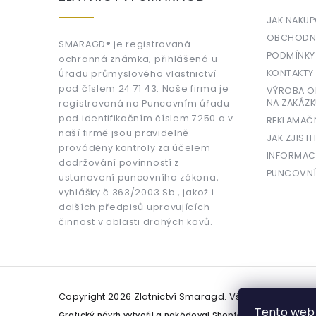
t
í
JAK NAKU
OBCHODNÍ
SMARAGD® je registrovaná
PODMÍNKY
ochranná známka, přihlášená u
KONTAKTY
Úřadu průmyslového vlastnictví
pod číslem 24 71 43. Naše firma je
VÝROBA OR
NA ZAKÁZK
registrovaná na Puncovním úřadu
pod identifikačním číslem 7250 a v
REKLAMAČ
naší firmě jsou pravidelně
JAK ZJISTI
prováděny kontroly za účelem
INFORMAC
dodržování povinností z
PUNCOVNÍ
ustanovení puncovního zákona,
vyhlášky č.363/2003 Sb., jakož i
dalších předpisů upravujících
činnost v oblasti drahých kovů.
Copyright 2026
Zlatnictví Smaragd
. Všechna práva v
Tento web 
Grafický návrh vytvořil a nakódoval
Shoptetak.cz