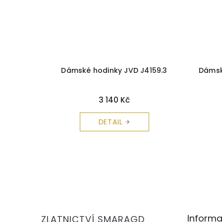
Y ROSE
Dámské hodinky JVD J4159.3
Dámsk
N-D01
3 140 Kč
DETAIL
Z
á
p
a
Informa
ZLATNICTVÍ SMARAGD