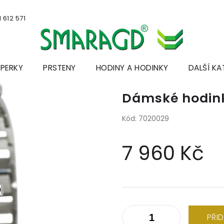
 612 571
ŠPERKY
PRSTENY
HODINY A HODINKY
DALŠÍ KA
Dámské hodink
Kód:
7020029
7 960 Kč
Měrná
cena:
PŘI