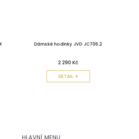
M
Dámské hodinky JVD JC706.2
Dáms
2 290 Kč
DETAIL
HLAVNÍ MENU