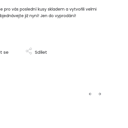
me pro vás poslední kusy skladem a vytvořili velmi
jednávejte již nyní! Jen do vyprodání!
t se
Sdílet
Previous
Next