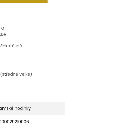
IM.
ické
 Vlhkotěsné
(středně velké)
ámské hodinky
000029210006