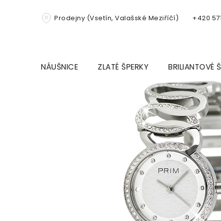
Přejít
na
Prodejny (Vsetín, Valašské Meziříčí)
+420 571
obsah
NÁUŠNICE
ZLATÉ ŠPERKY
BRILIANTOVÉ 