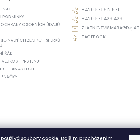
POVAT
+420 571 612 571
 PODMÍNKY
+420 571 423 423
 OCHRANY OSOBNÍCH ÚDAJŮ
ZLATNICTVISMARAGD
@
AT
FACEBOOK
IGINÁLNÍCH ZLATÝCH ŠPERKŮ
U
NÍ ŘÁD
T VELIKOST PRSTENU?
E O DIAMANTECH
 ZNAČKY
yhrazena.
používá soubory cookie. Dalším procházením