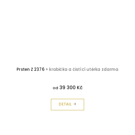
Prsten Z 2376
+ krabička a čistící utěrka zdarma
39 300 Kč
od
DETAIL
Z