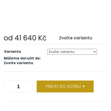
od
41 640 Kč
Zvolte variantu
Měrná
cena:
Varianta
Můžeme doručit do:
Zvolte variantu
PŘIDAT DO KOŠÍKU