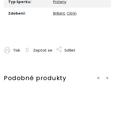
Typ šperku
:
Prsteny
Zdobení
:
Briliant
,
Citrín
Tisk
Zeptat se
Sdílet
Previous
Next