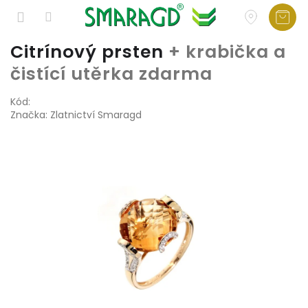
Přejít
Citrínový prsten
+ krabička a
na
čistící utěrka zdarma
obsah
Kód:
Značka:
Zlatnictví Smaragd