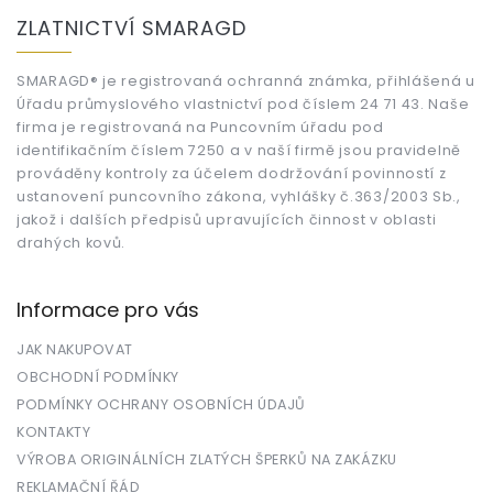
á
ZLATNICTVÍ SMARAGD
p
a
t
SMARAGD® je registrovaná ochranná známka, přihlášená u
Úřadu průmyslového vlastnictví pod číslem 24 71 43. Naše
í
firma je registrovaná na Puncovním úřadu pod
identifikačním číslem 7250 a v naší firmě jsou pravidelně
prováděny kontroly za účelem dodržování povinností z
ustanovení puncovního zákona, vyhlášky č.363/2003 Sb.,
jakož i dalších předpisů upravujících činnost v oblasti
drahých kovů.
Informace pro vás
JAK NAKUPOVAT
OBCHODNÍ PODMÍNKY
PODMÍNKY OCHRANY OSOBNÍCH ÚDAJŮ
KONTAKTY
VÝROBA ORIGINÁLNÍCH ZLATÝCH ŠPERKŮ NA ZAKÁZKU
REKLAMAČNÍ ŘÁD