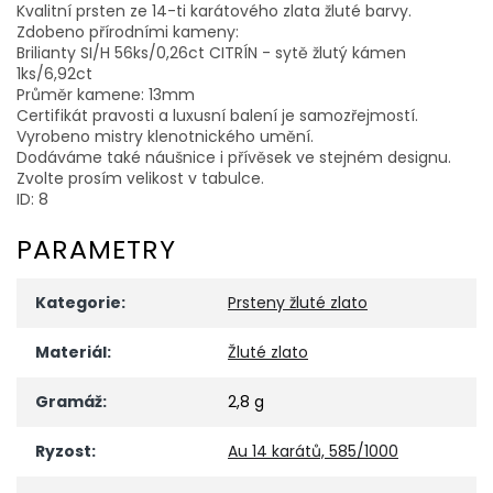
Kvalitní prsten ze 14-ti karátového zlata žluté barvy.
Zdobeno přírodními kameny:
Brilianty SI/H 56ks/0,26ct CITRÍN - sytě žlutý kámen
1ks/6,92ct
Průměr kamene: 13mm
Certifikát pravosti a luxusní balení je samozřejmostí.
Vyrobeno mistry klenotnického umění.
Dodáváme také náušnice i přívěsek ve stejném designu.
Zvolte prosím velikost v tabulce.
ID: 8
PARAMETRY
Kategorie
:
Prsteny žluté zlato
Materiál
:
Žluté zlato
Gramáž
:
2,8 g
Ryzost
:
Au 14 karátů, 585/1000