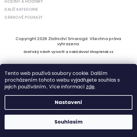
HODINY A HODINKY
DALŠÍ KATEGORIE
DÁRKOVÉ POUKAZY
Copyright 2026
Zlatnictví Smaragd
. Všechna práva
vyhrazena.
Grafický návrh vytvořil a nakódoval
Shoptetak.cz
Tento web používá soubory cookie. Dalším
procházením tohoto webu vyjadřujete souhlas s
Vytvořil Shoptet
jejich používáním.. Více informací
zde
.
Nastavení
Podle zákona o evidenci tržeb je prodávající povinen vystavit
kupujícímu účtenku. Zároveň je povinen zaevidovat přijatou
tržbu u správce daně online; v případě technického výpadku
Souhlasím
pak nejpozději do 48 hodin.