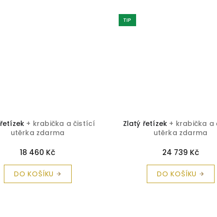
TIP
 řetízek
+ krabička a čistící
Zlatý řetízek
+ krabička a 
utěrka zdarma
utěrka zdarma
18 460 Kč
24 739 Kč
DO KOŠÍKU
DO KOŠÍKU