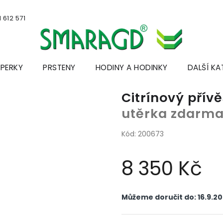
 612 571
ŠPERKY
PRSTENY
HODINY A HODINKY
DALŠÍ KA
Citrínový přív
utěrka zdarm
Kód:
200673
8 350 Kč
Měrná
cena:
Můžeme doručit do:
16.9.2