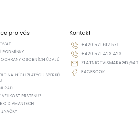
ce pro vás
Kontakt
POVAT
+420 571 612 571
 PODMÍNKY
+420 571 423 423
 OCHRANY OSOBNÍCH ÚDAJŮ
ZLATNICTVISMARAGD
@
AT
FACEBOOK
IGINÁLNÍCH ZLATÝCH ŠPERKŮ
U
NÍ ŘÁD
T VELIKOST PRSTENU?
E O DIAMANTECH
 ZNAČKY