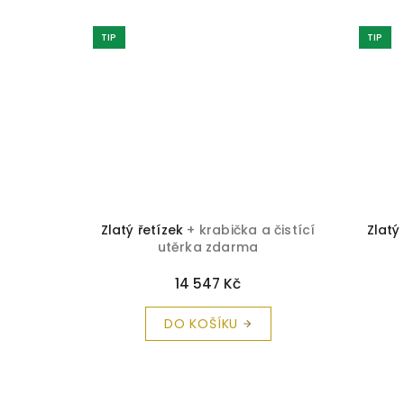
TIP
TIP
 čistící
Zlatý řetízek
+ krabička a čistící
Zlatý
utěrka zdarma
14 547 Kč
DO KOŠÍKU