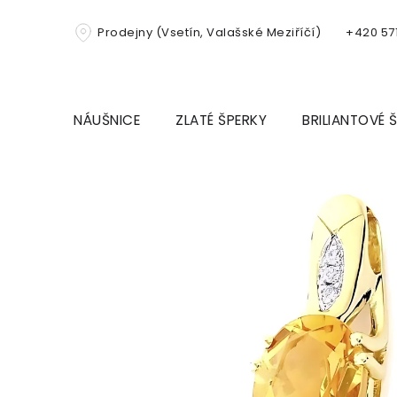
Přejít
na
Prodejny (Vsetín, Valašské Meziříčí)
+420 571
obsah
NÁUŠNICE
ZLATÉ ŠPERKY
BRILIANTOVÉ 