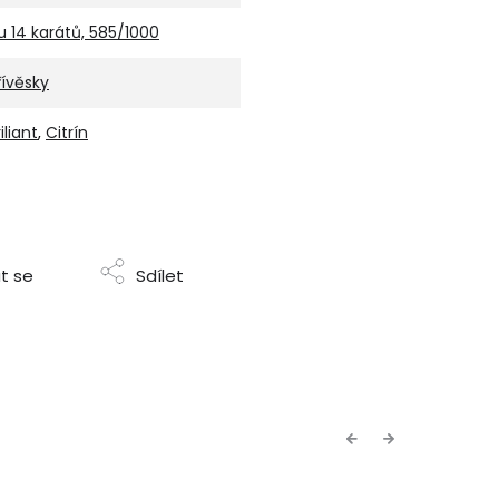
u 14 karátů, 585/1000
řívěsky
iliant
,
Citrín
t se
Sdílet
Previous
Next