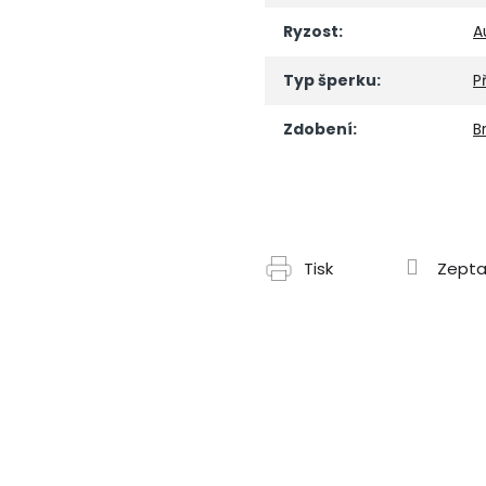
Ryzost
:
A
Typ šperku
:
P
Zdobení
:
Br
Tisk
Zepta