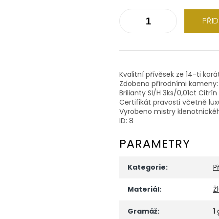
PŘI
Kvalitní přívěsek ze 14-ti kar
Zdobeno přírodními kameny:
Brilianty SI/H 3ks/0,01ct Citrí
Certifikát pravosti včetně lu
Vyrobeno mistry klenotnické
ID: 8
PARAMETRY
Kategorie
:
P
Materiál
:
Ž
Gramáž
:
1 