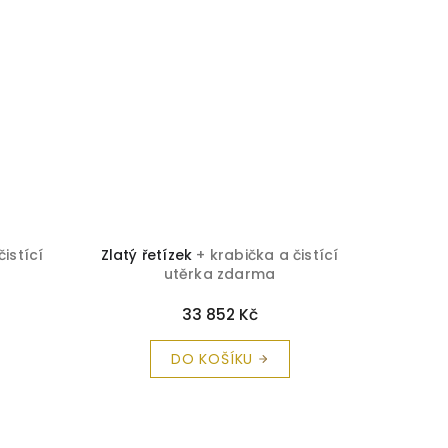
TIP
čistící
Zlatý řetízek
+ krabička a čistící
Zlatý ř
utěrka zdarma
33 852 Kč
DO KOŠÍKU