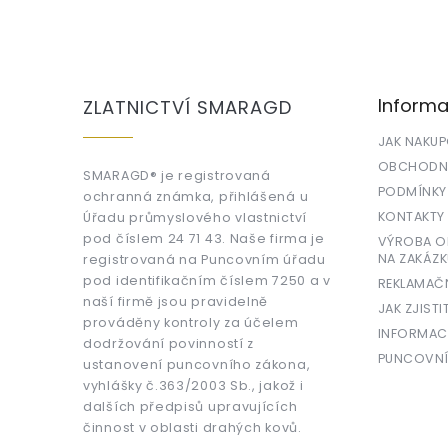
Z
á
p
a
Informa
ZLATNICTVÍ SMARAGD
t
í
JAK NAKU
OBCHODNÍ
SMARAGD® je registrovaná
PODMÍNKY
ochranná známka, přihlášená u
KONTAKTY
Úřadu průmyslového vlastnictví
pod číslem 24 71 43. Naše firma je
VÝROBA OR
NA ZAKÁZK
registrovaná na Puncovním úřadu
pod identifikačním číslem 7250 a v
REKLAMAČ
naší firmě jsou pravidelně
JAK ZJISTI
prováděny kontroly za účelem
INFORMAC
dodržování povinností z
PUNCOVNÍ
ustanovení puncovního zákona,
vyhlášky č.363/2003 Sb., jakož i
dalších předpisů upravujících
činnost v oblasti drahých kovů.