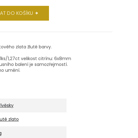
DAT DO KOŠÍKU
átového zlata žluté barvy.
n 1ks/1,27ct velikost citrínu: 6x8mm
xusního balení je samozřejmostí.
ho umění.
řívěsky
luté zlato
g