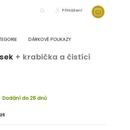
Přihlášení
TEGORIE
DÁRKOVÉ POUKAZY
ěsek
+ krabička a čistící
a
Dodání do 28 dnů
026