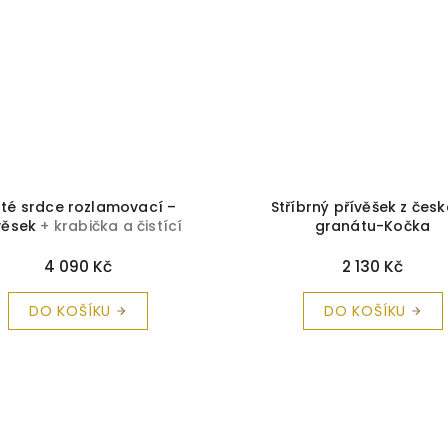
até srdce rozlamovací –
Stříbrný přívěšek z čes
věsek
+ krabička a čistící
granátu-Kočka
utěrka zdarma
4 090 Kč
2 130 Kč
DO KOŠÍKU
DO KOŠÍKU