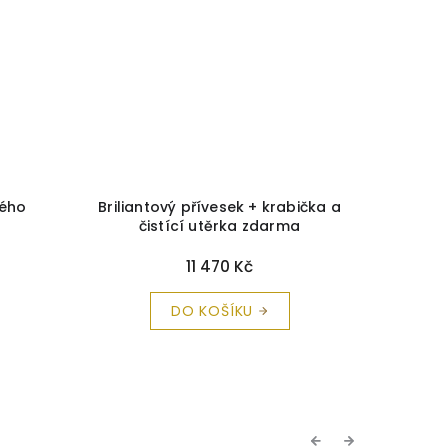
kého
Briliantový přívesek + krabička a
Zlaté s
čistící utěrka zdarma
a 
11 470 Kč
DO KOŠÍKU
Previous
Next