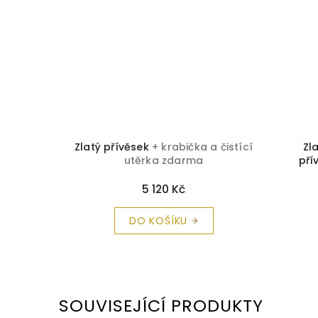
a čistící
Zlatý přívěsek
+ krabička a čistící
Zl
utěrka zdarma
pří
5 120 Kč
DO KOŠÍKU
SOUVISEJÍCÍ PRODUKTY