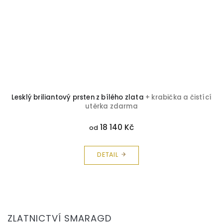
Lesklý briliantový prsten z bílého zlata
+ krabička a čistící
utěrka zdarma
18 140 Kč
od
DETAIL
Z
á
ZLATNICTVÍ SMARAGD