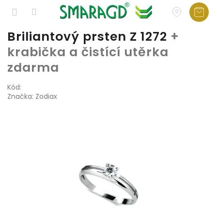
Přejít
Briliantový prsten Z 1272
+
na
krabička a čistící utěrka
obsah
zdarma
Kód:
Značka:
Zodiax