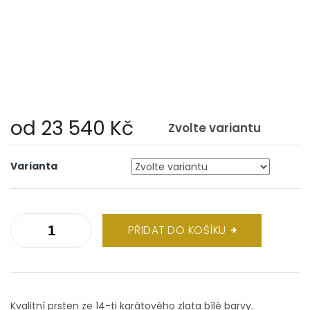
od
23 540 Kč
Zvolte variantu
Měrná
cena:
Varianta
PŘIDAT DO KOŠÍKU
Kvalitní prsten ze 14-ti karátového zlata bílé barvy.