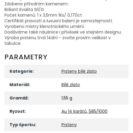
Zdobeno přírodním kamenem:
Briliant Kvalita SI1/G
Počet kamenů: 1 x 3,5mm 1Ks/ 0,170ct
Certifikát pravosti a luxusní balení je samozřejmostí.
Vyrobeno mistry klenotnického umění.
Dodáváme také náušnice i přívěsek ve stejném designu.
Výroba prstenu trvá 14dní - zvolte prosím velikost v
tabulce.
PARAMETRY
Kategorie
:
Prsteny bílé zlato
Materiál
:
Bílé zlato
Gramáž
:
1,55 g
Ryzost
:
Au 14 karátů, 585/1000
Typ šperku
:
Prsteny