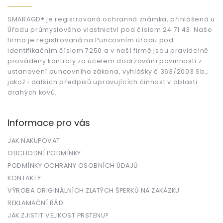
p
a
t
SMARAGD® je registrovaná ochranná známka, přihlášená u
Úřadu průmyslového vlastnictví pod číslem 24 71 43. Naše
í
firma je registrovaná na Puncovním úřadu pod
identifikačním číslem 7250 a v naší firmě jsou pravidelně
prováděny kontroly za účelem dodržování povinností z
ustanovení puncovního zákona, vyhlášky č.363/2003 Sb.,
jakož i dalších předpisů upravujících činnost v oblasti
drahých kovů.
Informace pro vás
JAK NAKUPOVAT
OBCHODNÍ PODMÍNKY
PODMÍNKY OCHRANY OSOBNÍCH ÚDAJŮ
KONTAKTY
VÝROBA ORIGINÁLNÍCH ZLATÝCH ŠPERKŮ NA ZAKÁZKU
REKLAMAČNÍ ŘÁD
JAK ZJISTIT VELIKOST PRSTENU?