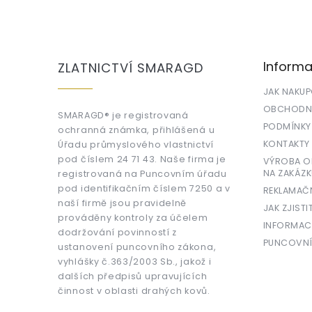
Z
á
p
a
Informa
ZLATNICTVÍ SMARAGD
t
í
JAK NAKU
OBCHODNÍ
SMARAGD® je registrovaná
PODMÍNKY
ochranná známka, přihlášená u
KONTAKTY
Úřadu průmyslového vlastnictví
pod číslem 24 71 43. Naše firma je
VÝROBA OR
NA ZAKÁZK
registrovaná na Puncovním úřadu
pod identifikačním číslem 7250 a v
REKLAMAČ
naší firmě jsou pravidelně
JAK ZJISTI
prováděny kontroly za účelem
INFORMAC
dodržování povinností z
PUNCOVNÍ
ustanovení puncovního zákona,
vyhlášky č.363/2003 Sb., jakož i
dalších předpisů upravujících
činnost v oblasti drahých kovů.