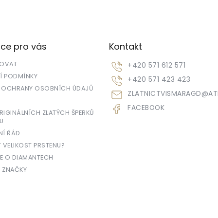
ce pro vás
Kontakt
POVAT
+420 571 612 571
 PODMÍNKY
+420 571 423 423
 OCHRANY OSOBNÍCH ÚDAJŮ
ZLATNICTVISMARAGD
@
AT
FACEBOOK
IGINÁLNÍCH ZLATÝCH ŠPERKŮ
U
NÍ ŘÁD
T VELIKOST PRSTENU?
E O DIAMANTECH
 ZNAČKY