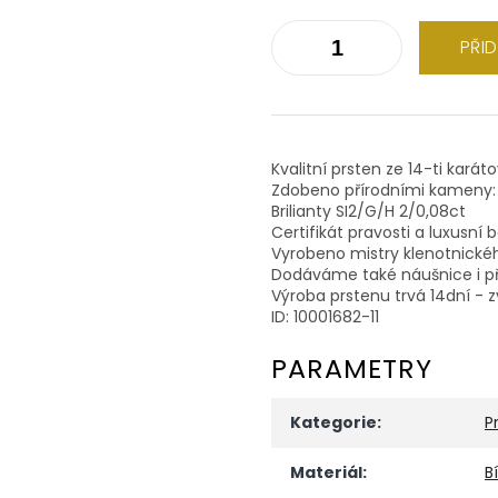
PŘI
Kvalitní prsten ze 14-ti karát
Zdobeno přírodními kameny:
Brilianty SI2/G/H 2/0,08ct
Certifikát pravosti a luxusní 
Vyrobeno mistry klenotnické
Dodáváme také náušnice i př
Výroba prstenu trvá 14dní - z
ID: 10001682-11
PARAMETRY
Kategorie
:
P
Materiál
:
B