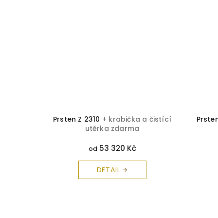
bička a
Prsten Z 2310
+ krabička a čistící
Prste
rma
utěrka zdarma
53 320 Kč
od
DETAIL