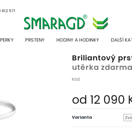
 612 571
ŠPERKY
PRSTENY
HODINY A HODINKY
DALŠÍ KA
Briliantový pr
utěrka zdarm
Kód:
od
12 090 
Měrná
cena:
Varianta