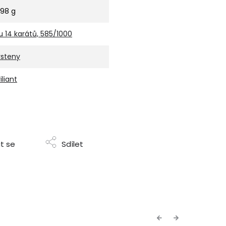
,98 g
u 14 karátů, 585/1000
rsteny
iliant
t se
Sdílet
Previous
Next