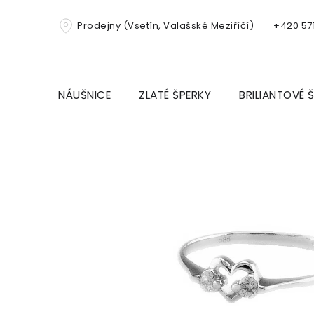
Přejít
na
Prodejny (Vsetín, Valašské Meziříčí)
+420 571
obsah
NÁUŠNICE
ZLATÉ ŠPERKY
BRILIANTOVÉ 