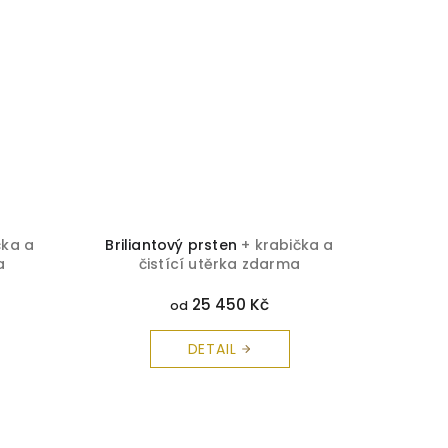
čka a
Briliantový prsten
+ krabička a
Brilia
a
čistící utěrka zdarma
č
25 450 Kč
od
DETAIL