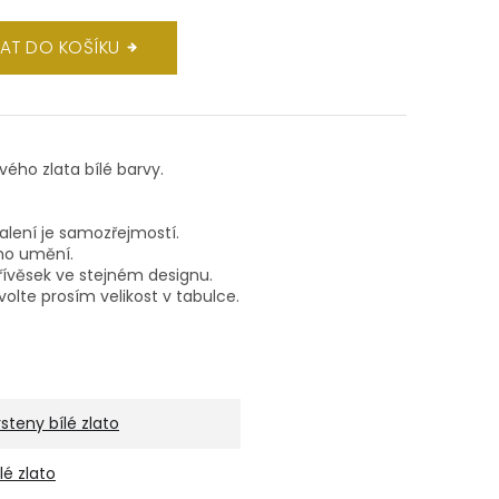
DAT DO KOŠÍKU
ového zlata bílé barvy.
balení je samozřejmostí.
ho umění.
ívěsek ve stejném designu.
volte prosím velikost v tabulce.
rsteny bílé zlato
ílé zlato