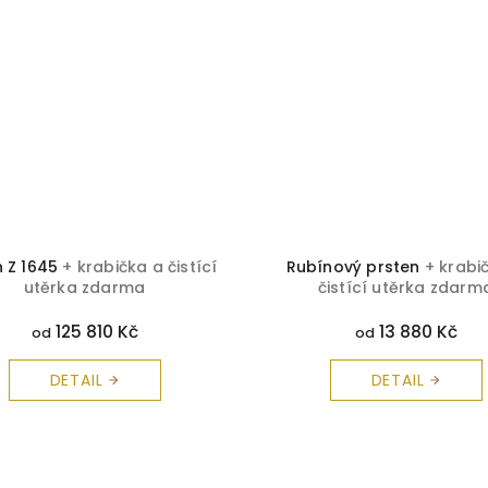
n Z 1645
+ krabička a čistící
Rubínový prsten
+ krabi
utěrka zdarma
čistící utěrka zdarm
125 810 Kč
13 880 Kč
od
od
DETAIL
DETAIL