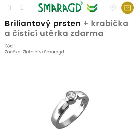
Přejít
Briliantový prsten
+ krabička
na
a čistící utěrka zdarma
obsah
Kód:
Značka:
Zlatnictví Smaragd