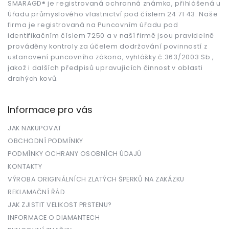
t
SMARAGD® je registrovaná ochranná známka, přihlášená u
Úřadu průmyslového vlastnictví pod číslem 24 71 43. Naše
í
firma je registrovaná na Puncovním úřadu pod
identifikačním číslem 7250 a v naší firmě jsou pravidelně
prováděny kontroly za účelem dodržování povinností z
ustanovení puncovního zákona, vyhlášky č.363/2003 Sb.,
jakož i dalších předpisů upravujících činnost v oblasti
drahých kovů.
Informace pro vás
JAK NAKUPOVAT
OBCHODNÍ PODMÍNKY
PODMÍNKY OCHRANY OSOBNÍCH ÚDAJŮ
KONTAKTY
VÝROBA ORIGINÁLNÍCH ZLATÝCH ŠPERKŮ NA ZAKÁZKU
REKLAMAČNÍ ŘÁD
JAK ZJISTIT VELIKOST PRSTENU?
INFORMACE O DIAMANTECH