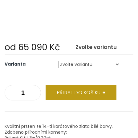
od
65 090 Kč
Zvolte variantu
Měrná
cena:
Varianta
PŘIDAT DO KOŠÍKU
Kvalitní prsten ze 14-ti karátového zlata bílé barvy.
Zdobeno přírodními kameny:
Briliant SI/H 1ks/0,30ct