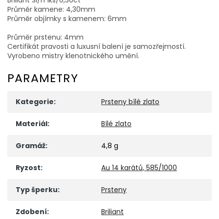
Průměr kamene: 4,30mm
Průměr objímky s kamenem: 6mm
Průměr prstenu: 4mm
Certifikát pravosti a luxusní balení je samozřejmostí.
Vyrobeno mistry klenotnického umění.
PARAMETRY
Kategorie
:
Prsteny bílé zlato
Materiál
:
Bílé zlato
Gramáž
:
4,8 g
Ryzost
:
Au 14 karátů, 585/1000
Typ šperku
:
Prsteny
Zdobení
:
Briliant