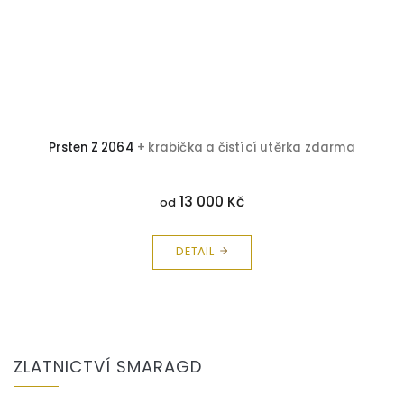
Prsten Z 2064
+ krabička a čistící utěrka zdarma
13 000 Kč
od
DETAIL
Z
á
ZLATNICTVÍ SMARAGD
p
a