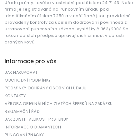
Úřadu průmyslového vlastnictví pod číslem 24 71 43. Naše
í
firma je registrovaná na Puncovním úřadu pod
identifikačním číslem 7250 a v naší firmě jsou pravidelně
prováděny kontroly za účelem dodržování povinností z
ustanovení puncovního zákona, vyhlášky č.363/2003 Sb.,
jakož i dalších předpisů upravujících činnost v oblasti
drahých kovů.
Informace pro vás
JAK NAKUPOVAT
OBCHODNÍ PODMÍNKY
PODMÍNKY OCHRANY OSOBNÍCH ÚDAJŮ
KONTAKTY
VÝROBA ORIGINÁLNÍCH ZLATÝCH ŠPERKŮ NA ZAKÁZKU
REKLAMAČNÍ ŘÁD
JAK ZJISTIT VELIKOST PRSTENU?
INFORMACE O DIAMANTECH
PUNCOVNÍ ZNAČKY