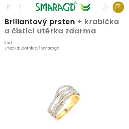
Přejít
Briliantový prsten
+ krabička
na
a čistící utěrka zdarma
obsah
Kód:
Značka:
Zlatnictví Smaragd