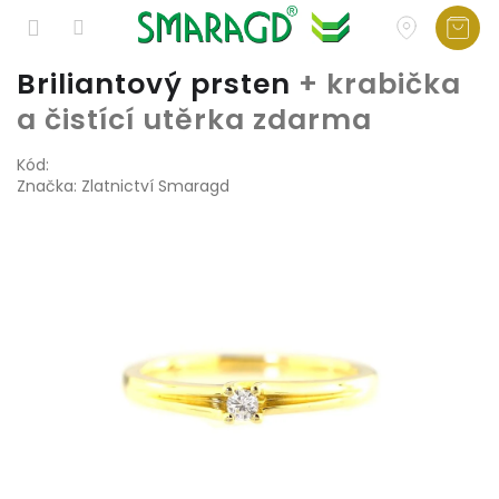
Přejít
Briliantový prsten
+ krabička
na
a čistící utěrka zdarma
obsah
Kód:
Značka:
Zlatnictví Smaragd