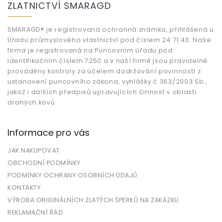
ZLATNICTVÍ SMARAGD
p
a
t
SMARAGD® je registrovaná ochranná známka, přihlášená u
Úřadu průmyslového vlastnictví pod číslem 24 71 43. Naše
í
firma je registrovaná na Puncovním úřadu pod
identifikačním číslem 7250 a v naší firmě jsou pravidelně
prováděny kontroly za účelem dodržování povinností z
ustanovení puncovního zákona, vyhlášky č.363/2003 Sb.,
jakož i dalších předpisů upravujících činnost v oblasti
drahých kovů.
Informace pro vás
JAK NAKUPOVAT
OBCHODNÍ PODMÍNKY
PODMÍNKY OCHRANY OSOBNÍCH ÚDAJŮ
KONTAKTY
VÝROBA ORIGINÁLNÍCH ZLATÝCH ŠPERKŮ NA ZAKÁZKU
REKLAMAČNÍ ŘÁD