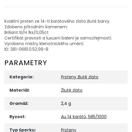
Kvalitní prsten ze 14-ti karátového zlata žluté barvy.
Zdobeno přírodním kamenem:
Briliant SI/H 1ks/0,05ct
Certifikát pravosti a luxusní balení je samozřejmostí.
Vyrobeno mistry klenotnického umění.
ID: 381-0681.0.52.99-8
PARAMETRY
Kategorie
:
Prsteny žluté zlato
Materiál
:
Žluté zlato
Gramáž
:
2,4 g
Ryzost
:
Au 14 karátů, 585/1000
Typ šperku
:
Prsteny