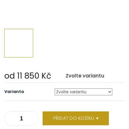
od
11 850 Kč
Zvolte variantu
Měrná
cena:
Varianta
PŘIDAT DO KOŠÍKU