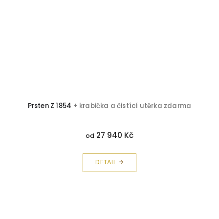
Prsten Z 1854
+ krabička a čistící utěrka zdarma
27 940 Kč
od
DETAIL
Z
á