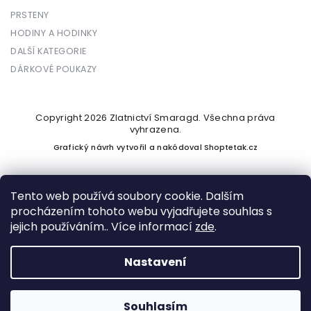
PRSTENY
HODINY A HODINKY
DALŠÍ KATEGORIE
DÁRKOVÉ POUKAZY
Copyright 2026
Zlatnictví Smaragd
. Všechna práva
vyhrazena.
Grafický návrh vytvořil a nakódoval
Shoptetak.cz
Tento web používá soubory cookie. Dalším
procházením tohoto webu vyjadřujete souhlas s
Vytvořil Shoptet
jejich používáním.. Více informací
zde
.
Nastavení
Podle zákona o evidenci tržeb je prodávající povinen vystavit
kupujícímu účtenku. Zároveň je povinen zaevidovat přijatou
tržbu u správce daně online; v případě technického výpadku
Souhlasím
pak nejpozději do 48 hodin.