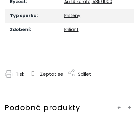
Ryzost
:
Au 14 karátů, 585/1000
Typ šperku
:
Prsteny
Zdobení
:
Briliant
Tisk
Zeptat se
Sdílet
Previous
Next