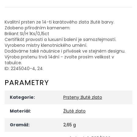
Kvalitní prsten ze 14-ti karátového zlata žluté barvy.
Zdobeno přírodním kamenem:
Briliant SI/H 1Ks/0,15ct
Certifikát pravosti a luxusní balení je samozřejmostí.
Vyrobeno mistry klenotnického umění.
Dodáváme také náušnice i přívěsek ve stejném designu.
Výroba prstenu trvá 14dní - zvolte prosím velikost v
tabulce.
ID: 2245040-4, 24
PARAMETRY
Kategorie
:
Prsteny žluté zlato
Materiál
:
Žluté zlato
Gramáž
:
2,65 g