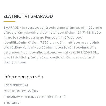
Z
á
ZLATNICTVÍ SMARAGD
p
a
t
SMARAGD® je registrovaná ochranná známka, přihlášená u
Úřadu průmyslového vlastnictví pod číslem 24 71 43. Naše
í
firma je registrovaná na Puncovním úřadu pod
identifikačním číslem 7250 a v naší firmě jsou pravidelně
prováděny kontroly za účelem dodržování povinností z
ustanovení puncovního zákona, vyhlášky č.363/2003 Sb.,
jakož i dalších předpisů upravujících činnost v oblasti
drahých kovů.
Informace pro vás
JAK NAKUPOVAT
OBCHODNÍ PODMÍNKY
PODMÍNKY OCHRANY OSOBNÍCH ÚDAJŮ
KONTAKTY