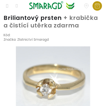
Přejít
Briliantový prsten
+ krabička
na
a čistící utěrka zdarma
obsah
Kód:
Značka:
Zlatnictví Smaragd