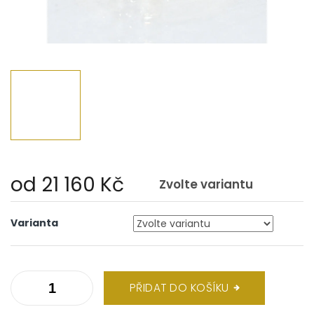
od
21 160 Kč
Zvolte variantu
Měrná
cena:
Varianta
PŘIDAT DO KOŠÍKU