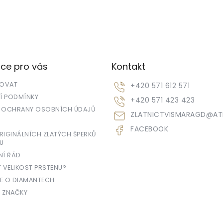
ce pro vás
Kontakt
POVAT
+420 571 612 571
 PODMÍNKY
+420 571 423 423
 OCHRANY OSOBNÍCH ÚDAJŮ
ZLATNICTVISMARAGD
@
AT
FACEBOOK
IGINÁLNÍCH ZLATÝCH ŠPERKŮ
U
NÍ ŘÁD
T VELIKOST PRSTENU?
E O DIAMANTECH
 ZNAČKY