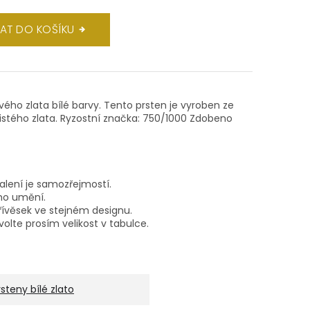
DAT DO KOŠÍKU
ového zlata bílé barvy. Tento prsten je vyroben ze
čistého zlata. Ryzostní značka: 750/1000 Zdobeno
balení je samozřejmostí.
ho umění.
ívěsek ve stejném designu.
volte prosím velikost v tabulce.
rsteny bílé zlato