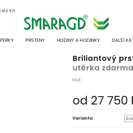
 612 571
ŠPERKY
PRSTENY
HODINY A HODINKY
DALŠÍ KA
Briliantový pr
utěrka zdarm
Kód:
od
27 750
Měrná
cena:
Varianta