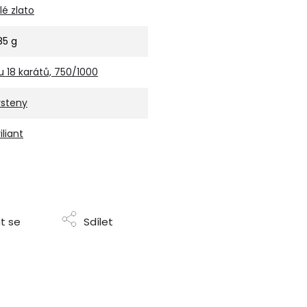
ílé zlato
,85 g
u 18 karátů, 750/1000
rsteny
iliant
t se
Sdílet