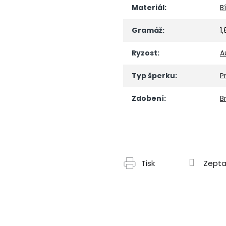
Materiál
:
B
Gramáž
:
1
Ryzost
:
A
Typ šperku
:
P
Zdobení
:
Br
Tisk
Zepta