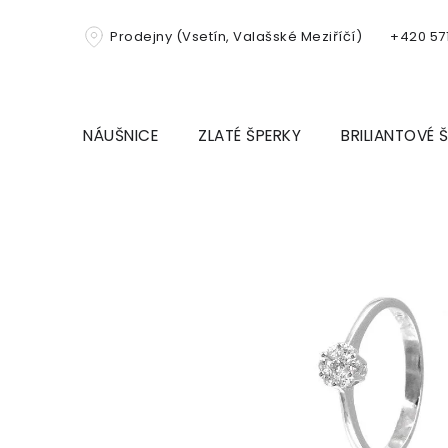
Přejít
na
Prodejny (Vsetín, Valašské Meziříčí)
+420 571
obsah
NÁUŠNICE
ZLATÉ ŠPERKY
BRILIANTOVÉ 