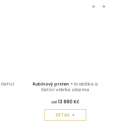
Previous
Next
čistící
Rubínový prsten
+ krabička a
Záhně
čistící utěrka zdarma
č
13 880 Kč
od
DETAIL