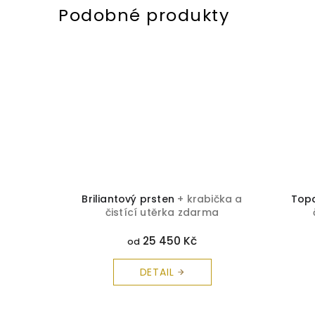
 čistící
Briliantový prsten
+ krabička a
Top
čistící utěrka zdarma
25 450 Kč
od
DETAIL