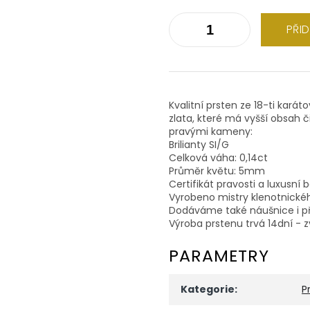
PŘI
Kvalitní prsten ze 18-ti karát
zlata, které má vyšší obsah 
pravými kameny:
Brilianty SI/G
Celková váha: 0,14ct
Průměr květu: 5mm
Certifikát pravosti a luxusní 
Vyrobeno mistry klenotnické
Dodáváme také náušnice i př
Výroba prstenu trvá 14dní - z
PARAMETRY
Kategorie
:
P