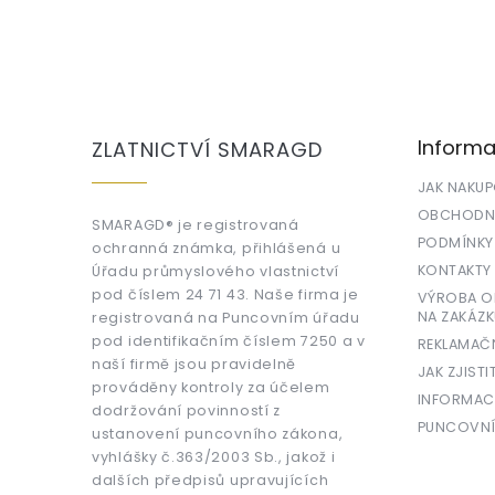
Z
á
p
a
Informa
ZLATNICTVÍ SMARAGD
t
í
JAK NAKU
OBCHODNÍ
SMARAGD® je registrovaná
PODMÍNKY
ochranná známka, přihlášená u
KONTAKTY
Úřadu průmyslového vlastnictví
pod číslem 24 71 43. Naše firma je
VÝROBA OR
NA ZAKÁZK
registrovaná na Puncovním úřadu
pod identifikačním číslem 7250 a v
REKLAMAČ
naší firmě jsou pravidelně
JAK ZJISTI
prováděny kontroly za účelem
INFORMAC
dodržování povinností z
PUNCOVNÍ
ustanovení puncovního zákona,
vyhlášky č.363/2003 Sb., jakož i
dalších předpisů upravujících