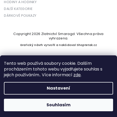
HODINY A HODINKY
DALŠÍ KATEGORIE
DÁRKOVÉ POUKAZY
Copyright 2026
Zlatnictví Smaragd
. Všechna práva
vyhrazena.
Grafický návrh vytvořil a nakódoval
Shoptetak.cz
Tento web používá soubory cookie. Dalším
procházením tohoto webu vyjadřujete souhlas s
Vytvořil Shoptet
jejich používáním.. Více informací
zde
.
Nastavení
Podle zákona o evidenci tržeb je prodávající povinen vystavit
kupujícímu účtenku. Zároveň je povinen zaevidovat přijatou
tržbu u správce daně online; v případě technického výpadku
Souhlasím
pak nejpozději do 48 hodin.