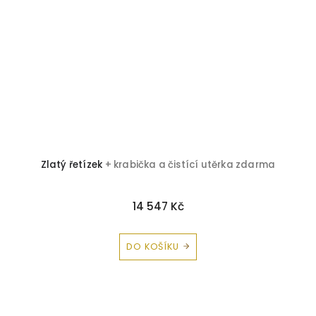
Zlatý řetízek
+ krabička a čistící utěrka zdarma
14 547 Kč
DO KOŠÍKU
Z