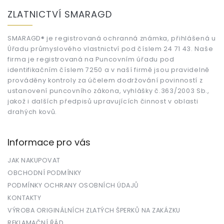
á
ZLATNICTVÍ SMARAGD
p
a
t
SMARAGD® je registrovaná ochranná známka, přihlášená u
Úřadu průmyslového vlastnictví pod číslem 24 71 43. Naše
í
firma je registrovaná na Puncovním úřadu pod
identifikačním číslem 7250 a v naší firmě jsou pravidelně
prováděny kontroly za účelem dodržování povinností z
ustanovení puncovního zákona, vyhlášky č.363/2003 Sb.,
jakož i dalších předpisů upravujících činnost v oblasti
drahých kovů.
Informace pro vás
JAK NAKUPOVAT
OBCHODNÍ PODMÍNKY
PODMÍNKY OCHRANY OSOBNÍCH ÚDAJŮ
KONTAKTY
VÝROBA ORIGINÁLNÍCH ZLATÝCH ŠPERKŮ NA ZAKÁZKU
REKLAMAČNÍ ŘÁD