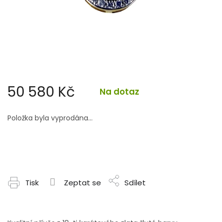
50 580 Kč
Na dotaz
Měrná
cena:
Položka byla vyprodána…
Tisk
Zeptat se
Sdílet