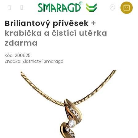
Přejít
Briliantový přívěsek
+
na
krabička a čistící utěrka
obsah
zdarma
Kód:
200625
Značka:
Zlatnictví Smaragd