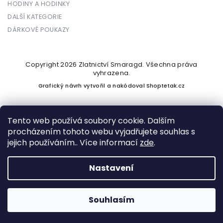
HODINY A HODINKY
DALŠÍ KATEGORIE
DÁRKOVÉ POUKAZY
Copyright 2026
Zlatnictví Smaragd
. Všechna práva
vyhrazena.
Grafický návrh vytvořil a nakódoval
Shoptetak.cz
Tento web používá soubory cookie. Dalším
procházením tohoto webu vyjadřujete souhlas s
Vytvořil Shoptet
jejich používáním.. Více informací
zde
.
Nastavení
Podle zákona o evidenci tržeb je prodávající povinen vystavit
kupujícímu účtenku. Zároveň je povinen zaevidovat přijatou
tržbu u správce daně online; v případě technického výpadku
Souhlasím
pak nejpozději do 48 hodin.