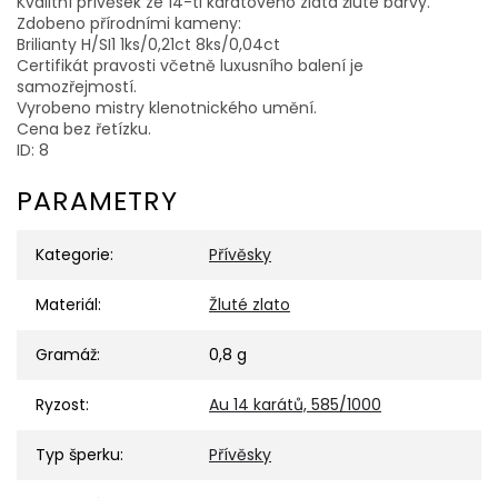
Kvalitní přívěsek ze 14-ti karátového zlata žluté barvy.
Zdobeno přírodními kameny:
Brilianty H/SI1 1ks/0,21ct 8ks/0,04ct
Certifikát pravosti včetně luxusního balení je
samozřejmostí.
Vyrobeno mistry klenotnického umění.
Cena bez řetízku.
ID: 8
PARAMETRY
Kategorie
:
Přívěsky
Materiál
:
Žluté zlato
Gramáž
:
0,8 g
Ryzost
:
Au 14 karátů, 585/1000
Typ šperku
:
Přívěsky