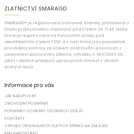
á
ZLATNICTVÍ SMARAGD
p
a
t
SMARAGD® je registrovaná ochranná známka, přihlášená u
Úřadu průmyslového vlastnictví pod číslem 24 71 43. Naše
í
firma je registrovaná na Puncovním úřadu pod
identifikačním číslem 7250 a v naší firmě jsou pravidelně
prováděny kontroly za účelem dodržování povinností z
ustanovení puncovního zákona, vyhlášky č.363/2003 Sb.,
jakož i dalších předpisů upravujících činnost v oblasti
drahých kovů.
Informace pro vás
JAK NAKUPOVAT
OBCHODNÍ PODMÍNKY
PODMÍNKY OCHRANY OSOBNÍCH ÚDAJŮ
KONTAKTY
VÝROBA ORIGINÁLNÍCH ZLATÝCH ŠPERKŮ NA ZAKÁZKU
REKLAMAČNÍ ŘÁD