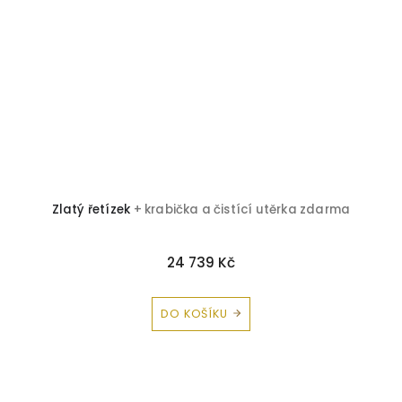
Zlatý řetízek
+ krabička a čistící utěrka zdarma
24 739 Kč
DO KOŠÍKU
Z