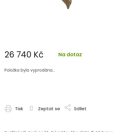
26 740 Kč
Na dotaz
Měrná
cena:
Položka byla vyprodána…
Tisk
Zeptat se
Sdílet