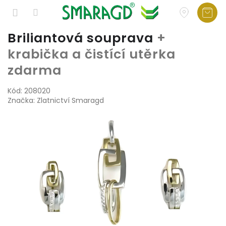
Přejít
Briliantová souprava
+
na
krabička a čistící utěrka
obsah
zdarma
Kód:
208020
Značka:
Zlatnictví Smaragd