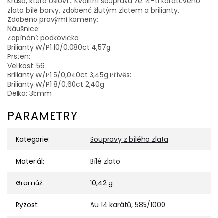
Krása, která osloví... Kvalitní souprava ze 14-ti karátového
zlata bílé barvy, zdobená žlutým zlatem a brilianty.
Zdobeno pravými kameny:
Náušnice:
Zapínání: podkovička
Brilianty W/P1 10/0,080ct 4,57g
Prsten:
Velikost: 56
Brilianty W/P1 5/0,040ct 3,45g Přívěs:
Brilianty W/P1 8/0,60ct 2,40g
Délka: 35mm
PARAMETRY
Kategorie
:
Soupravy z bílého zlata
Materiál
:
Bílé zlato
Gramáž
:
10,42 g
Ryzost
:
Au 14 karátů, 585/1000