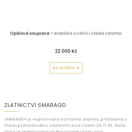
Opálová souprava
+ krabička a čistící utěrka zdarma
22 000 Kč
DO KOŠÍKU
Z
á
ZLATNICTVÍ SMARAGD
p
a
t
SMARAGD® je registrovaná ochranná známka, přihlášená u
Úřadu průmyslového vlastnictví pod číslem 24 71 43. Naše
í
firma je registrovaná na Puncovním úřadu pod