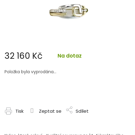
32 160 Kč
Na dotaz
Měrná
cena:
Položka byla vyprodána…
Tisk
Zeptat se
Sdílet